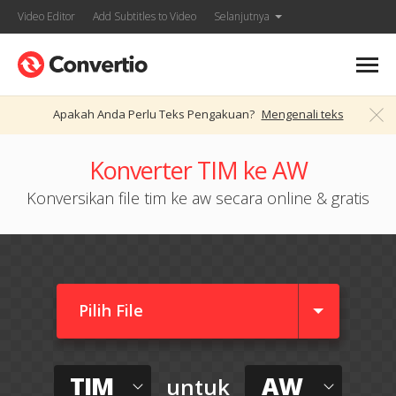
Video Editor
Add Subtitles to Video
Selanjutnya
Apakah Anda Perlu Teks Pengakuan?
Mengenali teks
Konverter TIM ke AW
Konversikan file tim ke aw secara online & gratis
Pilih File
TIM
AW
untuk