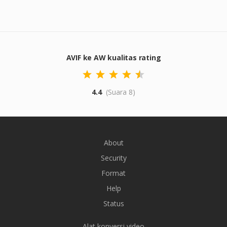
AVIF ke AW kualitas rating
4.4
(Suara 8)
About
Security
Format
Help
Status
Alat konversi video