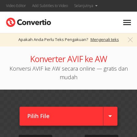
Video Editor
Add Subtitles to Video
Selanjutnya
Apakah Anda Perlu Teks Pengakuan?
Mengenali teks
Konverter AVIF ke AW
Konversi AVIF ke AW secara online — gratis dan
mudah
Pilih File