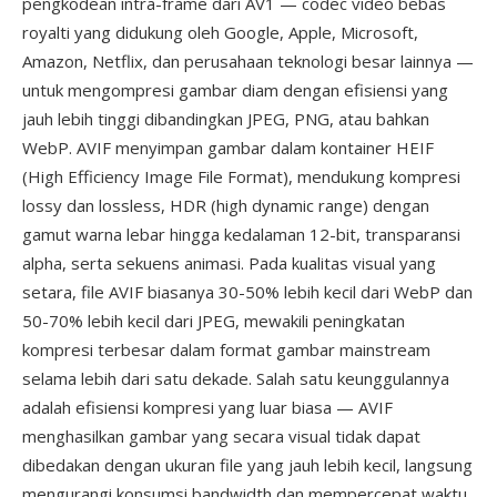
pengkodean intra-frame dari AV1 — codec video bebas
royalti yang didukung oleh Google, Apple, Microsoft,
Amazon, Netflix, dan perusahaan teknologi besar lainnya —
untuk mengompresi gambar diam dengan efisiensi yang
jauh lebih tinggi dibandingkan JPEG, PNG, atau bahkan
WebP. AVIF menyimpan gambar dalam kontainer HEIF
(High Efficiency Image File Format), mendukung kompresi
lossy dan lossless, HDR (high dynamic range) dengan
gamut warna lebar hingga kedalaman 12-bit, transparansi
alpha, serta sekuens animasi. Pada kualitas visual yang
setara, file AVIF biasanya 30-50% lebih kecil dari WebP dan
50-70% lebih kecil dari JPEG, mewakili peningkatan
kompresi terbesar dalam format gambar mainstream
selama lebih dari satu dekade. Salah satu keunggulannya
adalah efisiensi kompresi yang luar biasa — AVIF
menghasilkan gambar yang secara visual tidak dapat
dibedakan dengan ukuran file yang jauh lebih kecil, langsung
mengurangi konsumsi bandwidth dan mempercepat waktu