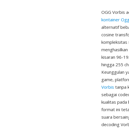
OGG Vorbis ad
kontainer Og
alternatif b
cosine transf
kompleksitas 
menghasilkan
kisaran 96-19
hingga 255 ch
Keunggulan ya
game, platfo
Vorbis
tanpa k
sebagai codec
kualitas pada
format ini te
suara bersain
decoding Vorb