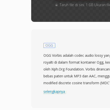
Taruh file di sini. 1 GB Ukuran
OGG
OGG Vorbis adalah codec audio lossy yan
royalti di dalam format kontainer Ogg, 
oleh Xiph.Org Foundation. Vorbis dirancan
bebas paten untuk MP3 dan AAC, mengg
modified discrete cosine transform (MDC
bitrate encoding yang beradaptasi terhad
selengkapnya
per frame. Uji dengar buta secara konsis
menghasilkan kualitas perseptual yang 