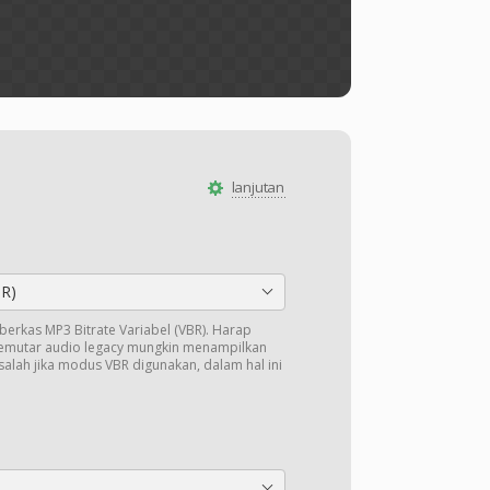
lanjutan
BR)
k berkas MP3 Bitrate Variabel (VBR). Harap
pemutar audio legacy mungkin menampilkan
salah jika modus VBR digunakan, dalam hal ini