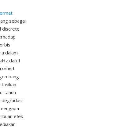
format
cang sebagai
 discrete
terhadap
orbis
ma dalam
 kHz dan 1
rround.
engembang
ntasikan
un-tahun
i degradasi
h mengapa
ribuan efek
yediakan