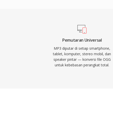
kecil menjadikannya kekuatan pendorong d
digital, memungkinkan penyimpanan dan d
praktis melalui internet. Saat ini, MP3 tet
format audio yang paling didukung secara 
semua pemutar media, sistem operasi, da
Pemutaran Universal
MP3 diputar di setiap smartphone,
tablet, komputer, stereo mobil, dan
speaker pintar — konversi file OGG
untuk kebebasan perangkat total.