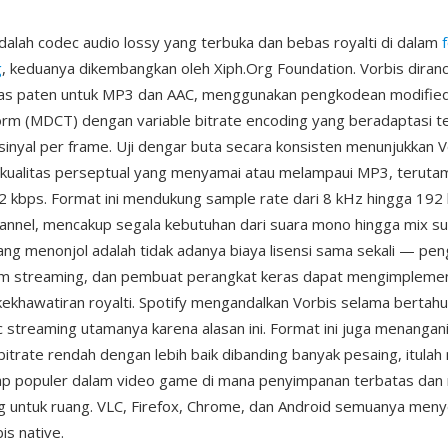
alah codec audio lossy yang terbuka dan bebas royalti di dalam
g
, keduanya dikembangkan oleh Xiph.Org Foundation. Vorbis diran
ebas paten untuk MP3 dan AAC, menggunakan pengkodean modified
orm (MDCT) dengan variable bitrate encoding yang beradaptasi 
sinyal per frame. Uji dengar buta secara konsisten menunjukkan V
 kualitas perseptual yang menyamai atau melampaui MP3, teruta
2 kbps. Format ini mendukung sample rate dari 8 kHz hingga 192
annel, mencakup segala kebutuhan dari suara mono hingga mix su
ng menonjol adalah tidak adanya biaya lisensi sama sekali — p
rm streaming, dan pembuat perangkat keras dapat mengimpleme
ekhawatiran royalti. Spotify mengandalkan Vorbis selama bertah
 streaming utamanya karena alasan ini. Format ini juga menangan
 bitrate rendah dengan lebih baik dibanding banyak pesaing, itula
tap populer dalam video game di mana penyimpanan terbatas dan 
g untuk ruang. VLC, Firefox, Chrome, dan Android semuanya men
is native.