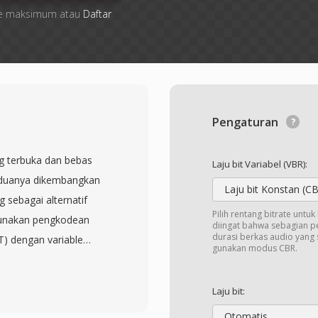
 file maksimum atau
Daftar
Pengaturan
g terbuka dan bebas
Laju bit Variabel (VBR):
keduanya dikembangkan
Laju bit Konstan (C
g sebagai alternatif
Pilih rentang bitrate untu
unakan pengkodean
diingat bahwa sebagian 
durasi berkas audio yang 
T) dengan variable
gunakan modus CBR.
ap kompleksitas sinyal
ten menunjukkan Vorbis
Laju bit:
menyamai atau melampaui
Otomatis