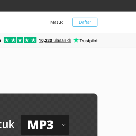
Masuk
Daftar
a
10,220
ulasan di
MP3
tuk