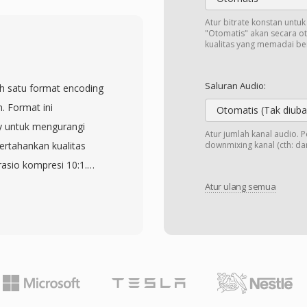
s. Format ini mendukung
n 1 hingga 255 channel,
Atur bitrate konstan untu
"Otomatis" akan secara o
ono hingga mix
kualitas yang memadai b
ah tidak adanya biaya
 platform streaming,
Saluran Audio:
ah satu format encoding
gimplementasikan Vorbis
. Format ini
Otomatis (Tak diuba
andalkan Vorbis selama
y untuk mengurangi
Atur jumlah kanal audio. 
 utamanya karena alasan
ertahankan kualitas
downmixing kanal (cth: dari
ualitas pada bitrate
asio kompresi 10:1.
 pesaing, itulah
bekerja sama dengan
Atur ulang semua
 video game di mana
i standar internasional
ara bersaing untuk
ifikasi MPEG-1. File MP3
id semuanya menyediakan
umumnya berkisar dari
n pengguna
 audio. Kompresi yang
s, dan ukuran file yang