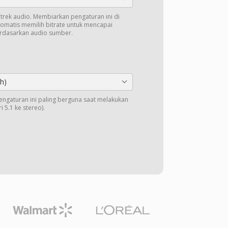
k trek audio. Membiarkan pengaturan ini di
tomatis memilih bitrate untuk mencapai
erdasarkan audio sumber.
h)
Pengaturan ini paling berguna saat melakukan
 5.1 ke stereo).