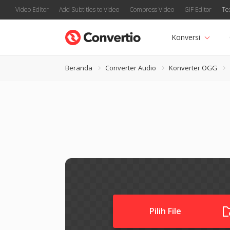
Video Editor
Add Subtitles to Video
Compress Video
GIF Editor
Te
Konversi
Beranda
Converter Audio
Konverter OGG
Pilih File