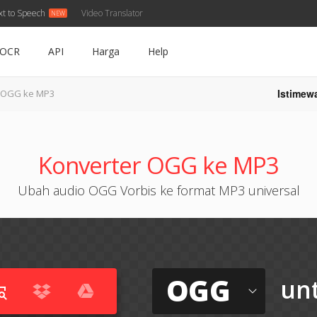
xt to Speech
Video Translator
OCR
API
Harga
Help
Istimew
OGG ke MP3
Konverter OGG ke MP3
Ubah audio OGG Vorbis ke format MP3 universal
OGG
un