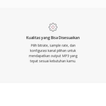
i balik revolusi musik
istribusi musik yang
ap menjadi salah satu
universal di hampir
n perangkat portabel.
Kualitas yang Bisa Disesuaikan
Pilih bitrate, sample rate, dan
konfigurasi kanal pilihan untuk
mendapatkan output MP3 yang
tepat sesuai kebutuhan kamu.