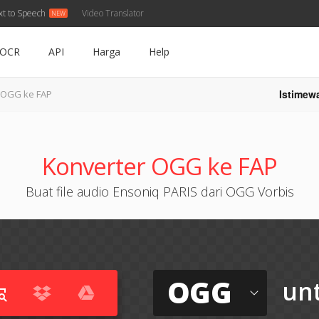
xt to Speech
Video Translator
OCR
API
Harga
Help
Istimew
OGG ke FAP
Konverter OGG ke FAP
Buat file audio Ensoniq PARIS dari OGG Vorbis
OGG
un