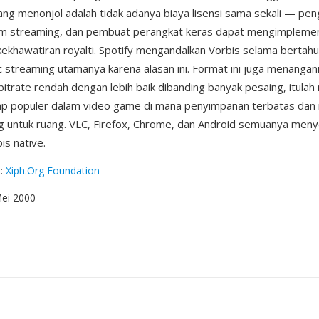
ng menonjol adalah tidak adanya biaya lisensi sama sekali — p
rm streaming, dan pembuat perangkat keras dapat mengimpleme
ekhawatiran royalti. Spotify mengandalkan Vorbis selama bertah
 streaming utamanya karena alasan ini. Format ini juga menangan
 bitrate rendah dengan lebih baik dibanding banyak pesaing, itula
tap populer dalam video game di mana penyimpanan terbatas dan 
g untuk ruang. VLC, Firefox, Chrome, dan Android semuanya men
is native.
g
:
Xiph.Org Foundation
Mei 2000