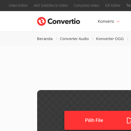
Video Editor
Add Subtitles to Video
Compress Video
GIF Editor
Te
Konversi
Beranda
Converter Audio
Konverter OGG
Pilih File