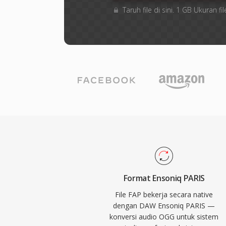
Taruh file di sini. 1 GB Ukuran
Format Ensoniq PARIS
File FAP bekerja secara native
dengan DAW Ensoniq PARIS —
konversi audio OGG untuk sistem