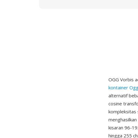
OGG Vorbis ad
kontainer Og
alternatif b
cosine transf
kompleksitas 
menghasilkan
kisaran 96-19
hingga 255 ch