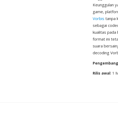
Keunggulan ya
game, platfo
Vorbis
tanpa k
sebagai codec
kualitas pada
format ini te
suara bersain
decoding Vorb
Pengemban
Rilis awal
: 1 