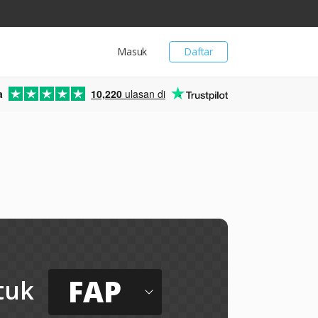
Masuk
Daftar
a
10,220
ulasan di
FAP
tuk