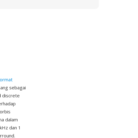
format
cang sebagai
 discrete
terhadap
orbis
ma dalam
 kHz dan 1
rround.