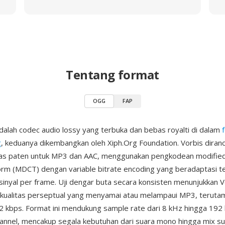
Tentang format
OGG
FAP
alah codec audio lossy yang terbuka dan bebas royalti di dalam
g
, keduanya dikembangkan oleh Xiph.Org Foundation. Vorbis diran
ebas paten untuk MP3 dan AAC, menggunakan pengkodean modified
orm (MDCT) dengan variable bitrate encoding yang beradaptasi 
sinyal per frame. Uji dengar buta secara konsisten menunjukkan V
 kualitas perseptual yang menyamai atau melampaui MP3, teruta
2 kbps. Format ini mendukung sample rate dari 8 kHz hingga 192
annel, mencakup segala kebutuhan dari suara mono hingga mix su