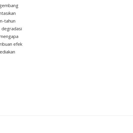
engembang
ntasikan
un-tahun
i degradasi
h mengapa
ribuan efek
yediakan