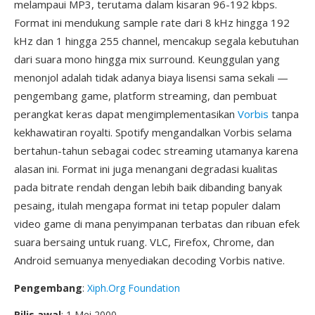
melampaui MP3, terutama dalam kisaran 96-192 kbps.
Format ini mendukung sample rate dari 8 kHz hingga 192
kHz dan 1 hingga 255 channel, mencakup segala kebutuhan
dari suara mono hingga mix surround. Keunggulan yang
menonjol adalah tidak adanya biaya lisensi sama sekali —
pengembang game, platform streaming, dan pembuat
perangkat keras dapat mengimplementasikan
Vorbis
tanpa
kekhawatiran royalti. Spotify mengandalkan Vorbis selama
bertahun-tahun sebagai codec streaming utamanya karena
alasan ini. Format ini juga menangani degradasi kualitas
pada bitrate rendah dengan lebih baik dibanding banyak
pesaing, itulah mengapa format ini tetap populer dalam
video game di mana penyimpanan terbatas dan ribuan efek
suara bersaing untuk ruang. VLC, Firefox, Chrome, dan
Android semuanya menyediakan decoding Vorbis native.
Pengembang
:
Xiph.Org Foundation
Rilis awal
: 1 Mei 2000