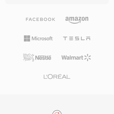
mengimplementasikan Vorbis tanpa
berbasis blok: setiap file terdiri dari blok data
kekhawatiran royalti. Spotify mengandalkan
bertipe yang dapat membawa PCM unsigned 8-
Vorbis selama bertahun-tahun sebagai codec
bit, ADPCM Creative 4-bit dan 2,6-bit, PCM
streaming utamanya karena alasan ini. Format
signed 16-bit, serta audio yang dikodekan A-
ini juga menangani degradasi kualitas pada
law dan mu-law. Struktur blok ini juga
bitrate rendah dengan lebih baik dibanding
mendukung interval keheningan, loop
banyak pesaing, itulah mengapa format ini
pengulangan, dan titik penanda, memberikan
tetap populer dalam video game di mana
pengembang game kontrol yang detail atas
penyimpanan terbatas dan ribuan efek suara
pemutaran suara. Keunggulan yang menonjol
bersaing untuk ruang. VLC, Firefox, Chrome,
adalah decoding tingkat perangkat keras —
dan Android semuanya menyediakan decoding
kartu Sound Blaster dapat memutar data VOC
Vorbis native.
langsung melalui transfer DMA, membebaskan
CPU untuk tugas lain di era ketika siklus
prosesor sangat berharga. Format ini banyak
digunakan dalam game DOS dari id Software,
Sierra, dan LucasArts. Dengan munculnya