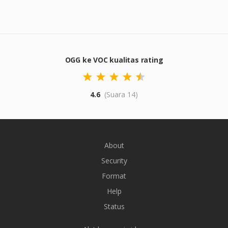
OGG ke VOC kualitas rating
4.6
(Suara 14)
About
Security
Format
Help
Status