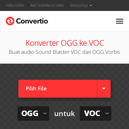
Video Editor
Add Subtitles to Video
Selanjutnya
Konverter OGG ke VOC
Buat audio Sound Blaster VOC dari OGG Vorbis
Pilih File
OGG
VOC
untuk