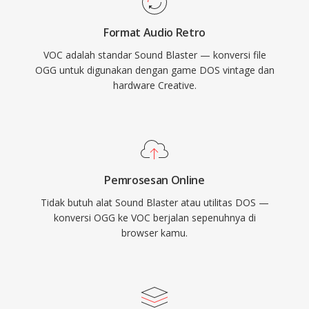
Windows dan format WAV, VOC secara
Format Audio Retro
bertahap keluar dari penggunaan mainstream,
VOC adalah standar Sound Blaster — konversi file
namun tetap penting untuk pelestarian game
OGG untuk digunakan dengan game DOS vintage dan
retro dan bagi siapa pun yang bekerja dengan
hardware Creative.
arsip audio PC vintage.
Pemrosesan Online
Tidak butuh alat Sound Blaster atau utilitas DOS —
konversi OGG ke VOC berjalan sepenuhnya di
browser kamu.