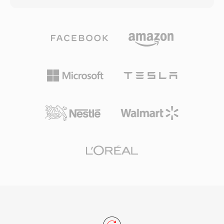
kontainer FLV yang lebih lama tidak dapat
berbasis blok: setiap file terdiri dari blok data
mengemas codec baru ini secara efisien. Pada
bertipe yang dapat membawa PCM unsigned 8-
masa puncaknya, F4V menjadi penggerak
bit, ADPCM Creative 4-bit dan 2,6-bit, PCM
banyak konten video berkualitas tinggi yang
signed 16-bit, serta audio yang dikodekan A-
disajikan melalui platform streaming dan
law dan mu-law. Struktur blok ini juga
pemutar video berbasis Flash di web. Kontainer
mendukung interval keheningan, loop
ini mendukung pengiriman melalui unduhan
pengulangan, dan titik penanda, memberikan
progresif maupun streaming dinamis,
pengembang game kontrol yang detail atas
menawarkan opsi distribusi yang fleksibel bagi
pemutaran suara. Keunggulan yang menonjol
penerbit konten. Meskipun menurunnya Flash
adalah decoding tingkat perangkat keras —
Player dan beralihnya ke video HTML5 telah
kartu Sound Blaster dapat memutar data VOC
mengurangi pembuatan konten F4V baru,
langsung melalui transfer DMA, membebaskan
struktur berbasis MP4-nya berarti stream
CPU untuk tugas lain di era ketika siklus
media yang terkandung di dalamnya tetap
prosesor sangat berharga. Format ini banyak
dapat diakses dengan mudah melalui alat-alat
digunakan dalam game DOS dari id Software,
modern.
Sierra, dan LucasArts. Dengan munculnya