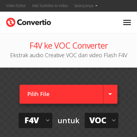
Video Editor
Add Subtitles to Video
Selanjutnya
F4V ke VOC Converter
Ekstrak audio Creative VOC dari video Flash F4V
Pilih File
F4V
VOC
untuk