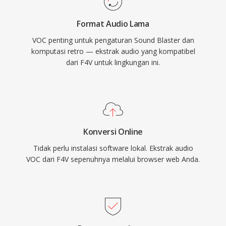
Windows dan format WAV, VOC secara
Format Audio Lama
bertahap keluar dari penggunaan mainstream,
VOC penting untuk pengaturan Sound Blaster dan
namun tetap penting untuk pelestarian game
komputasi retro — ekstrak audio yang kompatibel
retro dan bagi siapa pun yang bekerja dengan
dari F4V untuk lingkungan ini.
arsip audio PC vintage.
Konversi Online
Tidak perlu instalasi software lokal. Ekstrak audio
VOC dari F4V sepenuhnya melalui browser web Anda.