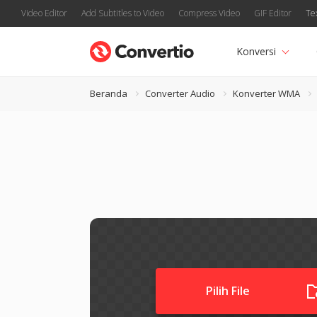
Video Editor
Add Subtitles to Video
Compress Video
GIF Editor
Te
Konversi
Beranda
Converter Audio
Konverter WMA
Pilih File