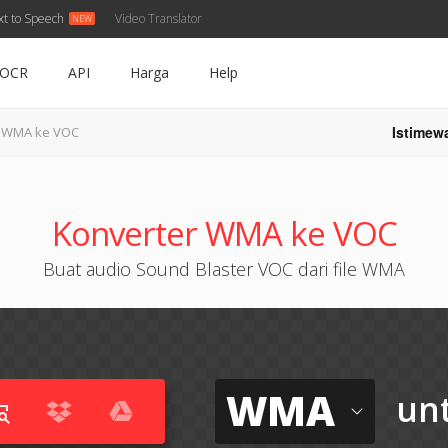
xt to Speech
Video Translator
OCR
API
Harga
Help
Istimew
WMA ke VOC
Konverter WMA ke VOC
Buat audio Sound Blaster VOC dari file WMA
WMA
un