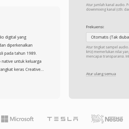
ng hingga mencakup
Atur jumlah kanal audio. 
an audio beresolusi
downmixing kanal (cth: dari
p bit-perfect, dan WMA
apan pada bitrate sangat
Frekuensi:
dows, Windows Media
io digital yang
Otomatis (Tak diuba
n WMA keunggulan
dan diperkenalkan
Atur tingkat sampel audi
0-an, dan dukungan
kHz) memerlukan nilai yang
li pada tahun 1989.
mencapai transparansi. Inf
tnya menarik bagi toko
 native untuk keluarga
ecoding ditangani secara
angkat keras Creative
erangkat lunak pihak
Atur ulang semua
ok: setiap file terdiri
ws mana pun. Dukungan
wa PCM unsigned 8-bit,
pustaka seperti FFmpeg
ned 16-bit, serta audio
ang kompatibel secara
 blok ini juga
erangkat non-Microsoft.
ulangan, dan titik
media warisan, meskipun
ontrol yang detail
lah menggantikannya
menonjol adalah