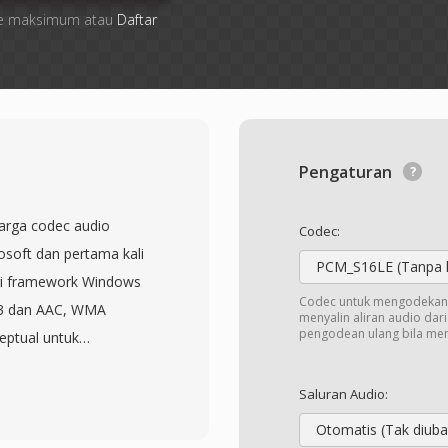
 file maksimum atau
Daftar
Pengaturan
arga codec audio
Codec:
osoft dan pertama kali
PCM_S16LE (Tanpa 
ari framework Windows
Codec untuk mengodekan 
P3 dan AAC, WMA
menyalin aliran audio dar
pengodean ulang bila me
ptual untuk
sebagai kualitas
bps — sekitar setengah
Saluran Audio:
MP3 untuk hasil yang
Otomatis (Tak diuba