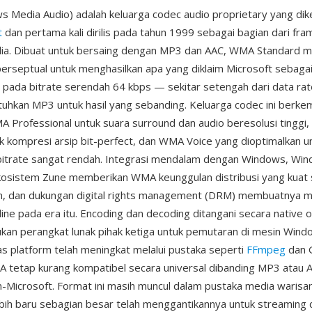
 Media Audio) adalah keluarga codec audio proprietary yang d
t
dan pertama kali dirilis pada tahun 1999 sebagai bagian dari fr
a. Dibuat untuk bersaing dengan MP3 dan AAC, WMA Standard 
rseptual untuk menghasilkan apa yang diklaim Microsoft sebagai 
pada bitrate serendah 64 kbps — sekitar setengah dari data ra
tuhkan MP3 untuk hasil yang sebanding. Keluarga codec ini berk
Professional untuk suara surround dan audio beresolusi tinggi
k kompresi arsip bit-perfect, dan WMA Voice yang dioptimalkan u
bitrate sangat rendah. Integrasi mendalam dengan Windows, Wi
ekosistem Zune memberikan WMA keunggulan distribusi yang kuat
n, dan dukungan digital rights management (DRM) membuatnya m
line pada era itu. Encoding dan decoding ditangani secara native
kan perangkat lunak pihak ketiga untuk pemutaran di mesin Win
as platform telah meningkat melalui pustaka seperti
FFmpeg
dan 
 tetap kurang kompatibel secara universal dibanding MP3 atau 
-Microsoft. Format ini masih muncul dalam pustaka media warisa
bih baru sebagian besar telah menggantikannya untuk streaming 