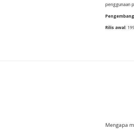
penggunaan p
Pengemban
Rilis awal
: 19
Mengapa me