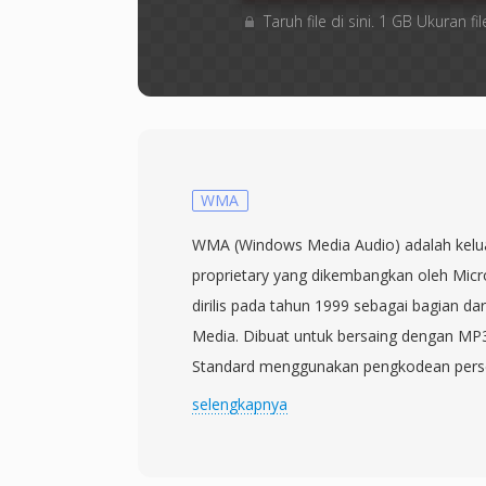
Taruh file di sini. 1 GB Ukuran
WMA
WMA (Windows Media Audio) adalah kelu
proprietary yang dikembangkan oleh Micr
dirilis pada tahun 1999 sebagai bagian d
Media. Dibuat untuk bersaing dengan M
Standard menggunakan pengkodean perse
menghasilkan apa yang diklaim Microsoft 
selengkapnya
mendekati CD pada bitrate serendah 64 k
dari data rate yang biasanya dibutuhkan 