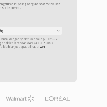
Pengaturan ini paling berguna saat melakukan
 5.1 ke stereo).
h)
o. Musik dengan spektrum penuh (20 Hz — 20
 tidak lebih rendah dari 44.1 kHz untuk
o lebih lanjut dapat dilihat di
wiki
.