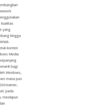
ikembangkan
amework
menggunakan
kualitas
te yang
embang hingga
, WMA
ntuk konten
ndows Media
 sepanjang
enarik bagi
 oleh Windows,
dows mana pun.
GStreamer,
AAC pada
n, meskipun
dan