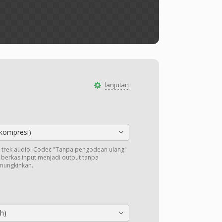
lanjutan
kompresi)
trek audio. Codec "Tanpa pengodean ulang"
i berkas input menjadi output tanpa
mungkinkan.
h)