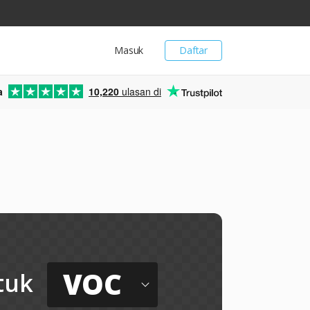
Masuk
Daftar
a
10,220
ulasan di
VOC
tuk