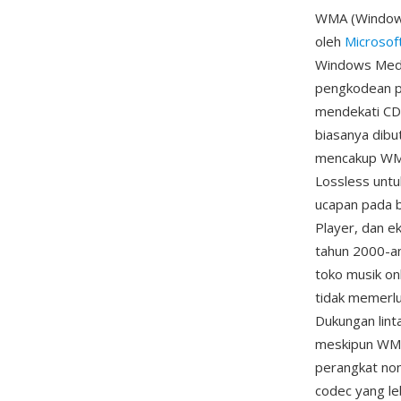
WMA (Windows
oleh
Microsof
Windows Medi
pengkodean pe
mendekati CD 
biasanya dibu
mencakup WMA 
Lossless untu
ucapan pada 
Player, dan 
tahun 2000-a
toko musik on
tidak memerlu
Dukungan lint
meskipun WMA
perangkat non
codec yang le