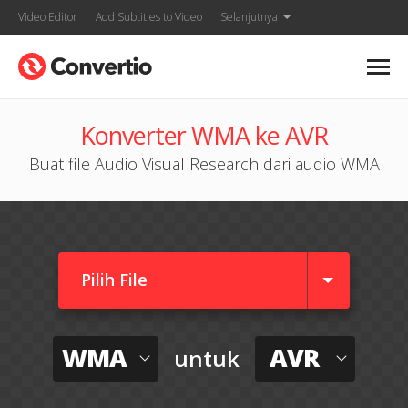
Video Editor
Add Subtitles to Video
Selanjutnya
Konverter WMA ke AVR
Buat file Audio Visual Research dari audio WMA
Pilih File
WMA
AVR
untuk