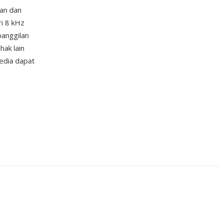
an dan
ri 8 kHz
panggilan
hak lain
edia dapat