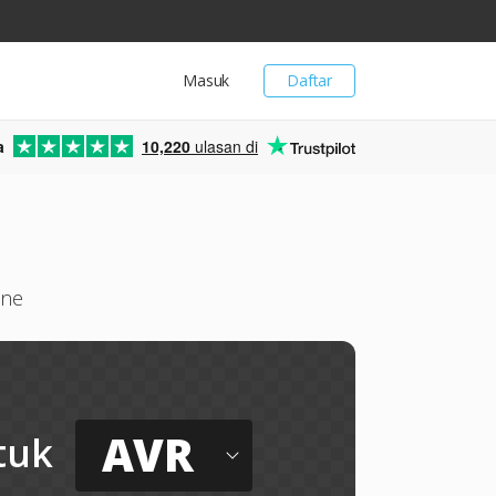
Masuk
Daftar
a
10,220
ulasan di
ine
AVR
tuk