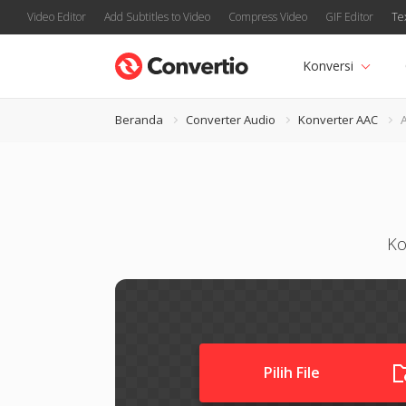
Video Editor
Add Subtitles to Video
Compress Video
GIF Editor
Te
Konversi
Beranda
Converter Audio
Konverter AAC
Ko
Pilih File