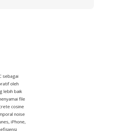
C sebagai
atif oleh
 lebih baik
enyamai file
crete cosine
mporal noise
unes, iPhone,
efisiensi