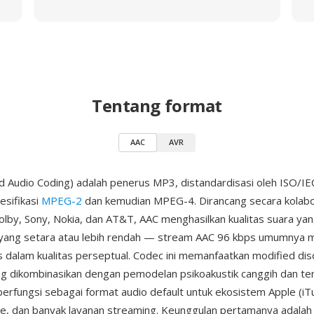
Tentang format
AAC
AVR
 Audio Coding) adalah penerus MP3, distandardisasi oleh ISO/IE
esifikasi
MPEG-2
dan kemudian MPEG-4. Dirancang secara kolabor
olby, Sony, Nokia, dan AT&T, AAC menghasilkan kualitas suara yang
 yang setara atau lebih rendah — stream AAC 96 kbps umumnya m
dalam kualitas perseptual. Codec ini memanfaatkan modified dis
g dikombinasikan dengan pemodelan psikoakustik canggih dan te
berfungsi sebagai format audio default untuk ekosistem Apple (iT
e, dan banyak layanan streaming. Keunggulan pertamanya adalah 