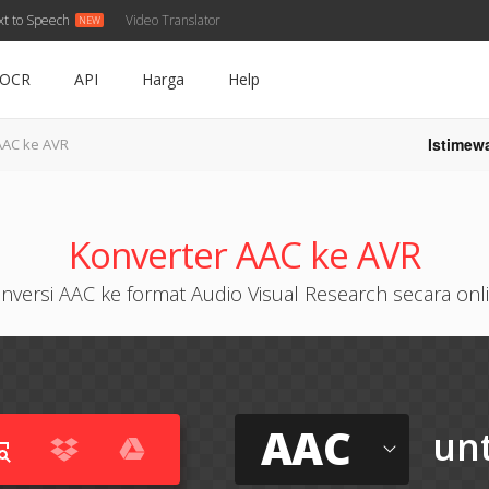
xt to Speech
Video Translator
OCR
API
Harga
Help
Istimew
AAC ke AVR
Konverter AAC ke AVR
nversi AAC ke format Audio Visual Research secara onl
AAC
un