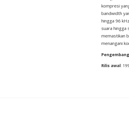
kompresi yang
bandwidth yan
hingga 96 kHz
suara hingga 
memastikan b
menangani kon
Pengemban
Rilis awal
: 19