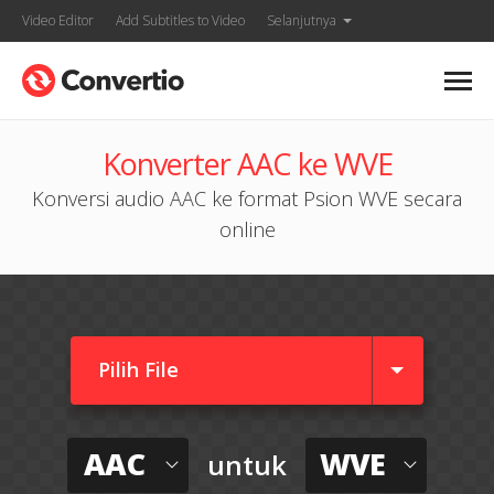
Video Editor
Add Subtitles to Video
Selanjutnya
Konverter AAC ke WVE
Konversi audio AAC ke format Psion WVE secara
online
Pilih File
AAC
WVE
untuk