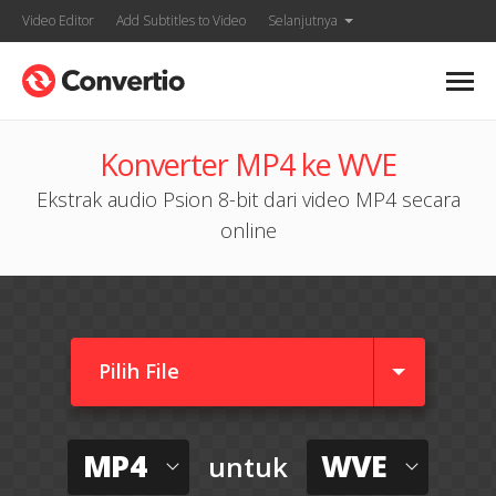
Video Editor
Add Subtitles to Video
Selanjutnya
Konverter MP4 ke WVE
Ekstrak audio Psion 8-bit dari video MP4 secara
online
Pilih File
MP4
WVE
untuk