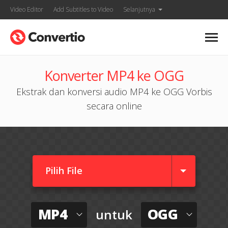
Video Editor
Add Subtitles to Video
Selanjutnya
Konverter MP4 ke OGG
Ekstrak dan konversi audio MP4 ke OGG Vorbis
secara online
Pilih File
MP4
OGG
untuk