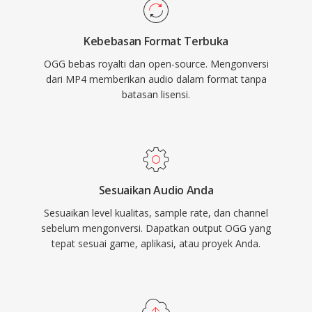
streaming utamanya karena alasan ini. Format
ini juga menangani degradasi kualitas pada
Kebebasan Format Terbuka
bitrate rendah dengan lebih baik dibanding
OGG bebas royalti dan open-source. Mengonversi
banyak pesaing, itulah mengapa format ini
dari MP4 memberikan audio dalam format tanpa
tetap populer dalam video game di mana
batasan lisensi.
penyimpanan terbatas dan ribuan efek suara
bersaing untuk ruang. VLC, Firefox, Chrome,
dan Android semuanya menyediakan decoding
Vorbis native.
Sesuaikan Audio Anda
Sesuaikan level kualitas, sample rate, dan channel
sebelum mengonversi. Dapatkan output OGG yang
tepat sesuai game, aplikasi, atau proyek Anda.