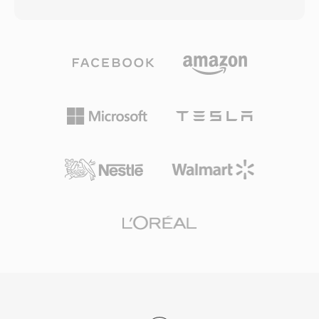
bitrate encoding yang beradaptasi terhadap
codec yang luas menjadikan MP4 pilihan
kompleksitas sinyal per frame. Uji dengar buta
default untuk platform video online, perangkat
secara konsisten menunjukkan Vorbis
seluler, kamera digital, dan perpustakaan
menghasilkan kualitas perseptual yang
media sistem operasi. Video HTML5 dengan
menyamai atau melampaui MP3, terutama
H.264 dalam MP4 didukung oleh setiap
dalam kisaran 96-192 kbps. Format ini
browser web utama, menetapkan kombinasi ini
mendukung sample rate dari 8 kHz hingga 192
sebagai standar universal untuk pengiriman
kHz dan 1 hingga 255 channel, mencakup
video web. Overhead pengemasan yang
segala kebutuhan dari suara mono hingga mix
efisien, dikombinasikan dengan kemampuan
surround. Keunggulan yang menonjol adalah
kompresi codec modern yang dibawanya,
tidak adanya biaya lisensi sama sekali —
memungkinkan distribusi video berkualitas
pengembang game, platform streaming, dan
tinggi pada ukuran file yang praktis melalui
pembuat perangkat keras dapat
jaringan dengan bandwidth terbatas dan
mengimplementasikan Vorbis tanpa
perangkat dengan penyimpanan terbatas.
kekhawatiran royalti. Spotify mengandalkan
Vorbis selama bertahun-tahun sebagai codec