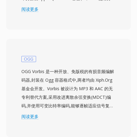
的atom/box结构，可以封装几乎所有类型的媒体
阅读更多
数据。该容器最常用于打包H.264或H.265视频搭
配AAC音频，同时也支持AV1、VP9、MPEG-4
Visual、AC-3和ALAC等多种编解码器。其设计支
持渐进式下载和自适应流媒体的流提示、章节标
记、多音频和字幕轨道、元数据标签以及嵌入式缩
略图等高级功能。标准化的结构和广泛的编解码器
OGG
支持使MP4成为在线视频平台、移动设备、数码
OGG Vorbis 是一种开放、免版税的有损音频编解
相机和操作系统媒体库的默认选择。在MP4中使
码器,封装在 Ogg 容器格式中,两者均由 Xiph.Org
用H.264的HTML5视频得到所有主流网页浏览器
基金会开发。Vorbis 被设计为 MP3 和 AAC 的无
的支持，确立了其作为网络视频传输通用基准的地
专利替代方案,采用改进离散余弦变换(MDCT)编
位。高效的封装开销结合其所承载的现代编解码器
码,并使用可变比特率编码,能够逐帧适应信号复杂
的压缩能力，使高质量视频能够以实用的文件大小
度。盲听测试一致表明,Vorbis 在 96-192 kbps 范
阅读更多
在带宽受限的网络和存储有限的设备上进行分发。
围内可提供与 MP3 相当甚至更优的感知质量。该
格式支持 8 kHz 至 192 kHz 的采样率和 1 至 255