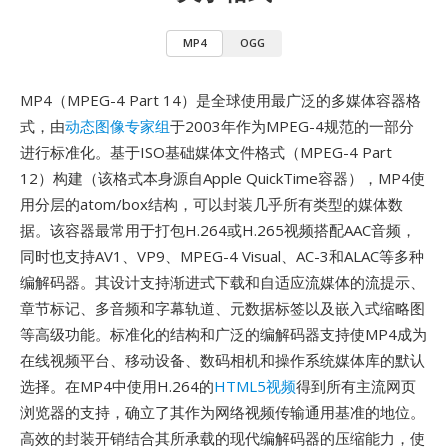
MP4
OGG
MP4（MPEG-4 Part 14）是全球使用最广泛的多媒体容器格
式，由
动态图像专家组
于2003年作为MPEG-4规范的一部分
进行标准化。基于ISO基础媒体文件格式（MPEG-4 Part
12）构建（该格式本身源自Apple QuickTime容器），MP4使
用分层的atom/box结构，可以封装几乎所有类型的媒体数
据。该容器最常用于打包H.264或H.265视频搭配AAC音频，
同时也支持AV1、VP9、MPEG-4 Visual、AC-3和ALAC等多种
编解码器。其设计支持渐进式下载和自适应流媒体的流提示、
章节标记、多音频和字幕轨道、元数据标签以及嵌入式缩略图
等高级功能。标准化的结构和广泛的编解码器支持使MP4成为
在线视频平台、移动设备、数码相机和操作系统媒体库的默认
选择。在MP4中使用H.264的
HTML5视频
得到所有主流网页
浏览器的支持，确立了其作为网络视频传输通用基准的地位。
高效的封装开销结合其所承载的现代编解码器的压缩能力，使