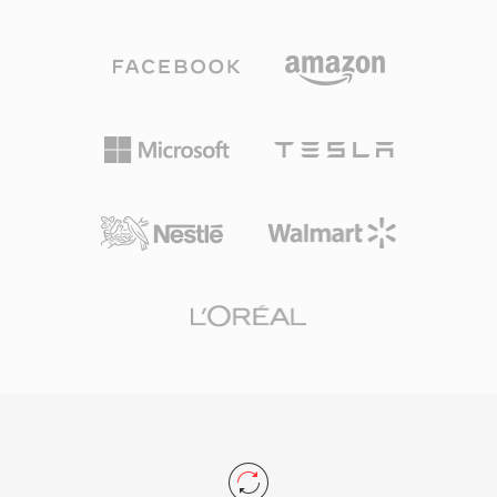
个声道,涵盖从单声道语音到环绕声混音的各种场
景。一个突出优势是完全免除授权费用 — 游戏开
发者、流媒体平台和硬件制造商可以无需支付版税
即可实现 Vorbis 编解码。Spotify 正是因此多年来
将 Vorbis 作为其主要流媒体编解码器。该格式在
低比特率下的质量衰减也比许多竞品更为平缓,这
就是为什么它在存储空间紧张、需要容纳大量音效
的电子游戏中依然广受欢迎。VLC、Firefox、
Chrome 和 Android 均提供原生 Vorbis 解码支
持。