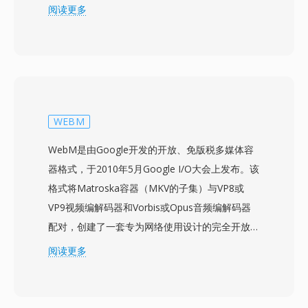
的atom/box结构，可以封装几乎所有类型的媒体
阅读更多
数据。该容器最常用于打包H.264或H.265视频搭
配AAC音频，同时也支持AV1、VP9、MPEG-4
Visual、AC-3和ALAC等多种编解码器。其设计支
持渐进式下载和自适应流媒体的流提示、章节标
记、多音频和字幕轨道、元数据标签以及嵌入式缩
略图等高级功能。标准化的结构和广泛的编解码器
WEBM
支持使MP4成为在线视频平台、移动设备、数码
WebM是由Google开发的开放、免版税多媒体容
相机和操作系统媒体库的默认选择。在MP4中使
器格式，于2010年5月Google I/O大会上发布。该
用H.264的HTML5视频得到所有主流网页浏览器
格式将Matroska容器（MKV的子集）与VP8或
的支持，确立了其作为网络视频传输通用基准的地
VP9视频编解码器和Vorbis或Opus音频编解码器
位。高效的封装开销结合其所承载的现代编解码器
配对，创建了一套专为网络使用设计的完全开放的
的压缩能力，使高质量视频能够以实用的文件大小
媒体技术栈。Google在发布WebM的同时以宽松
阅读更多
在带宽受限的网络和存储有限的设备上进行分发。
的BSD风格许可证开放了VP8编解码器，消除了阻
碍H.264在开放网络视频中普及的专利和版税壁
垒。WebM容器继承了Matroska高效的二进制结