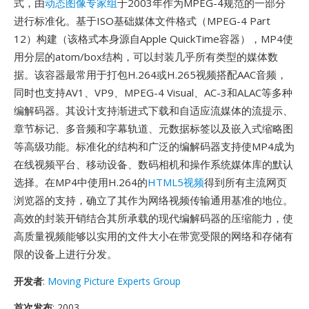
式，由
动态图像专家组
于2003年作为MPEG-4规范的一部分
进行标准化。基于ISO基础媒体文件格式（MPEG-4 Part
12）构建（该格式本身源自Apple QuickTime容器），MP4使
用分层的atom/box结构，可以封装几乎所有类型的媒体数
据。该容器最常用于打包H.264或H.265视频搭配AAC音频，
同时也支持AV1、VP9、MPEG-4 Visual、AC-3和ALAC等多种
编解码器。其设计支持渐进式下载和自适应流媒体的流提示、
章节标记、多音频和字幕轨道、元数据标签以及嵌入式缩略图
等高级功能。标准化的结构和广泛的编解码器支持使MP4成为
在线视频平台、移动设备、数码相机和操作系统媒体库的默认
选择。在MP4中使用H.264的
HTML5视频
得到所有主流网页
浏览器的支持，确立了其作为网络视频传输通用基准的地位。
高效的封装开销结合其所承载的现代编解码器的压缩能力，使
高质量视频能够以实用的文件大小在带宽受限的网络和存储有
限的设备上进行分发。
开发者
:
Moving Picture Experts Group
首次发布
: 2003