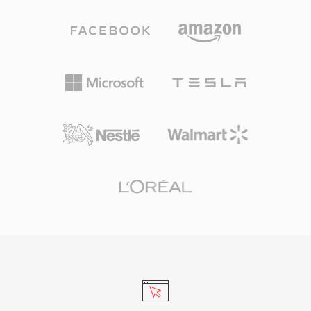
构，同时将其限制为网络优化的配置文件，确保浏
览器中快速解析和轻量级实现。搭配VP9的WebM
压缩效率可与H.264 High Profile竞争，接近HEVC
的水平，使其能够以更低的带宽传输高质量视频。
Chrome、Firefox、Edge和Opera等主流网页浏
览器原生支持WebM播放，YouTube使用WebM
中的VP9作为其大部分内容的主要传输格式。该格
式支持视频中的Alpha通道透明度等特性，使其在
合成网页图形和叠加层方面颇具价值。近期WebM
已扩展支持AV1视频，延续其作为开放编解码器推
广载体的演进。竞争力的压缩效率、零授权成本和
通用浏览器支持的组合使WebM成为免版税网络多
媒体传输的基石。