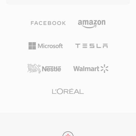
AAC、FLAC、Opus和DTS等音频编解码器。其突
出特性是全面的字幕支持，可处理从简单的SRT文
本到复杂的ASS样式字幕，以及来自蓝光光盘的位
图PGS字幕。MKV还支持章节标记、附件（如样
式字幕所需的字体）和标签元数据，使其成为功能
最丰富的容器之一。开放规范确保任何开发者都可
以在无需授权费的情况下实现MKV的读写，这推
动了它在媒体播放器、流媒体工具和编码软件中的
广泛采用。能够将几乎任何编解码器组合封装在单
个组织良好的文件中，使MKV成为高质量视频分
发、归档和个人媒体库的首选容器。