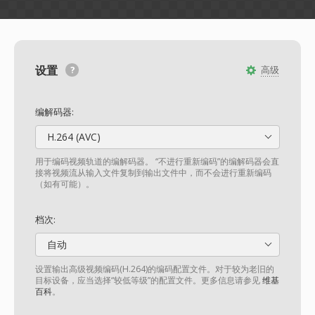
设置
高级
编解码器:
H.264 (AVC)
用于编码视频轨道的编解码器。 “不进行重新编码”的编解码器会直
接将视频流从输入文件复制到输出文件中，而不会进行重新编码
（如有可能）。
档次:
自动
设置输出高级视频编码(H.264)的编码配置文件。对于较为老旧的
目标设备，应当选择“较低等级”的配置文件。更多信息请参见
维基
百科
。