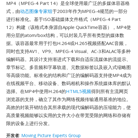
MP4（MPEG-4 Part 14）是全球使用最广泛的多媒体容器格
式，由
动态图像专家组
于2003年作为MPEG-4规范的一部分
进行标准化。基于ISO基础媒体文件格式（MPEG-4 Part
12）构建（该格式本身源自Apple QuickTime容器），MP4使
用分层的atom/box结构，可以封装几乎所有类型的媒体数
据。该容器最常用于打包H.264或H.265视频搭配AAC音频，
同时也支持AV1、VP9、MPEG-4 Visual、AC-3和ALAC等多种
编解码器。其设计支持渐进式下载和自适应流媒体的流提示、
章节标记、多音频和字幕轨道、元数据标签以及嵌入式缩略图
等高级功能。标准化的结构和广泛的编解码器支持使MP4成为
在线视频平台、移动设备、数码相机和操作系统媒体库的默认
选择。在MP4中使用H.264的
HTML5视频
得到所有主流网页
浏览器的支持，确立了其作为网络视频传输通用基准的地位。
高效的封装开销结合其所承载的现代编解码器的压缩能力，使
高质量视频能够以实用的文件大小在带宽受限的网络和存储有
限的设备上进行分发。
开发者
:
Moving Picture Experts Group