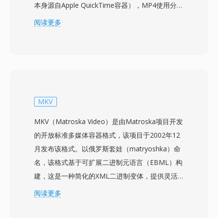
本身源自Apple QuickTime容器），MP4使用分层
的atom/box结构，可以封装几乎所有类型的媒体
阅读更多
数据。该容器最常用于打包H.264或H.265视频搭
配AAC音频，同时也支持AV1、VP9、MPEG-4
Visual、AC-3和ALAC等多种编解码器。其设计支
持渐进式下载和自适应流媒体的流提示、章节标
记、多音频和字幕轨道、元数据标签以及嵌入式缩
略图等高级功能。标准化的结构和广泛的编解码器
MKV
支持使MP4成为在线视频平台、移动设备、数码
MKV（Matroska Video）是由Matroska项目开发
相机和操作系统媒体库的默认选择。在MP4中使
的开放标准多媒体容器格式，该项目于2002年12
用H.264的HTML5视频得到所有主流网页浏览器
月发布该格式。以俄罗斯套娃（matryoshka）命
的支持，确立了其作为网络视频传输通用基准的地
名，该格式基于可扩展二进制元语言（EBML）构
位。高效的封装开销结合其所承载的现代编解码器
建，这是一种简化的XML二进制变体，提供灵活
的压缩能力，使高质量视频能够以实用的文件大小
且向前兼容的结构。MKV可以在单个文件中容纳
阅读更多
在带宽受限的网络和存储有限的设备上进行分发。
几乎无限数量的视频、音频和字幕轨道，支持从
H.264和HEVC到VP9和AV1的视频编解码器，以及