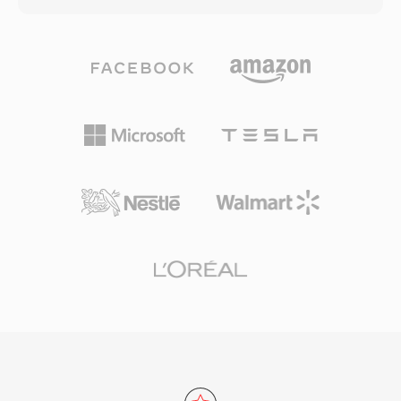
有相关性。
AAC、FLAC、Opus和DTS等音频编解码器。其突
出特性是全面的字幕支持，可处理从简单的SRT文
本到复杂的ASS样式字幕，以及来自蓝光光盘的位
图PGS字幕。MKV还支持章节标记、附件（如样
式字幕所需的字体）和标签元数据，使其成为功能
最丰富的容器之一。开放规范确保任何开发者都可
以在无需授权费的情况下实现MKV的读写，这推
动了它在媒体播放器、流媒体工具和编码软件中的
广泛采用。能够将几乎任何编解码器组合封装在单
个组织良好的文件中，使MKV成为高质量视频分
发、归档和个人媒体库的首选容器。