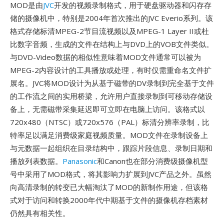
MOD是由
JVC
开发的视频录制格式，用于硬盘驱动器和闪存存
储的摄像机中，特别是2004年首次推出的JVC Everio系列。该
格式存储标清MPEG-2节目流视频以及MPEG-1 Layer II或杜
比数字音频，生成的文件在结构上与DVD上的VOB文件类似。
与DVD-Video数据的相似性意味着MOD文件通常可以被为
MPEG-2内容设计的工具播放或处理，有时仅需重命名文件扩
展名。JVC将MOD设计为从基于磁带的DV录制到完全基于文件
的工作流之间的实用桥梁，允许用户直接录制到可移动存储设
备上，无需磁带采集延迟即可立即在电脑上访问。该格式以
720x480（NTSC）或720x576（PAL）标清分辨率录制，比
特率足以满足消费级家庭视频质量。MOD文件在录制设备上
与元数据一起组织在目录结构中，跟踪片段信息、录制日期和
播放列表数据。
Panasonic
和Canon也在部分消费级摄像机型
号中采用了MOD格式，将其影响力扩展到JVC产品之外。虽然
向高清录制的转变已大幅淘汰了MOD的新制作用途，但该格
式对于访问和转换2000年代中期基于文件的摄像机存档素材
仍然具有相关性。