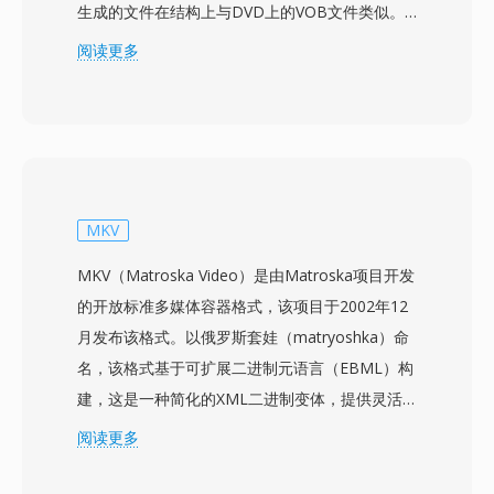
生成的文件在结构上与DVD上的VOB文件类似。
与DVD-Video数据的相似性意味着MOD文件通常
阅读更多
可以被为MPEG-2内容设计的工具播放或处理，有
时仅需重命名文件扩展名。JVC将MOD设计为从基
于磁带的DV录制到完全基于文件的工作流之间的
实用桥梁，允许用户直接录制到可移动存储设备
上，无需磁带采集延迟即可立即在电脑上访问。该
格式以720x480（NTSC）或720x576（PAL）标
MKV
清分辨率录制，比特率足以满足消费级家庭视频质
MKV（Matroska Video）是由Matroska项目开发
量。MOD文件在录制设备上与元数据一起组织在
的开放标准多媒体容器格式，该项目于2002年12
目录结构中，跟踪片段信息、录制日期和播放列表
月发布该格式。以俄罗斯套娃（matryoshka）命
数据。Panasonic和Canon也在部分消费级摄像机
名，该格式基于可扩展二进制元语言（EBML）构
型号中采用了MOD格式，将其影响力扩展到JVC产
建，这是一种简化的XML二进制变体，提供灵活
品之外。虽然向高清录制的转变已大幅淘汰了
且向前兼容的结构。MKV可以在单个文件中容纳
阅读更多
MOD的新制作用途，但该格式对于访问和转换
几乎无限数量的视频、音频和字幕轨道，支持从
2000年代中期基于文件的摄像机存档素材仍然具
H.264和HEVC到VP9和AV1的视频编解码器，以及