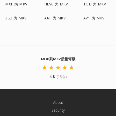
MXF 为 MKV
HEVC 为 MKV
TOD 为 MKV
3G2 为 MKV
AAF 为 MKV
AV1 为 MKV
MOD到MKV质量评级
4.8
(13票)
About
Security