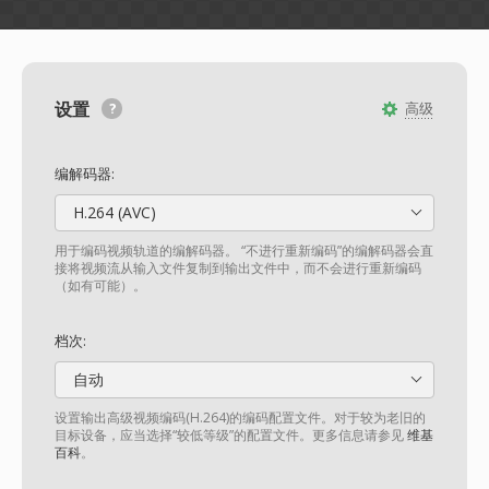
设置
高级
编解码器:
H.264 (AVC)
用于编码视频轨道的编解码器。 “不进行重新编码”的编解码器会直
接将视频流从输入文件复制到输出文件中，而不会进行重新编码
（如有可能）。
档次:
自动
设置输出高级视频编码(H.264)的编码配置文件。对于较为老旧的
目标设备，应当选择“较低等级”的配置文件。更多信息请参见
维基
百科
。