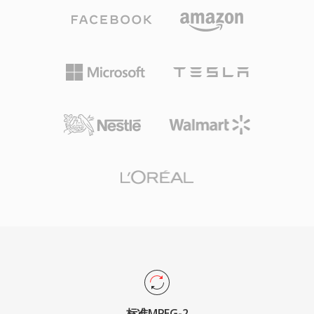
字电视的压缩骨干，被DVB、ATSC和ISDB标准采
用，并作为DVD-Video的视频编解码器，将电影
级画质带入消费市场。传输流层提供具有错误恢复
特性的稳健复用，对于在噪声信道上的广播传输至
关重要，而节目流变体则用于DVD等存储导向的
应用。MPEG-2在Main Profile at High Level下支
持最高1920x1152的分辨率，专业配置下比特率
可达80 Mbps。尽管H.264和HEVC等更新编解码
器提供了显著更优的压缩效率，MPEG-2仍然根植
于广播基础设施、有线和卫星系统，以及全球流通
的数十亿张DVD光盘中。
标准MPEG-2