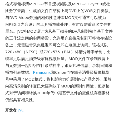
格式存储标清MPEG-2节目流视频以及MPEG-1 Layer II或杜
比数字音频，生成的文件在结构上与DVD上的VOB文件类似。
与DVD-Video数据的相似性意味着MOD文件通常可以被为
MPEG-2内容设计的工具播放或处理，有时仅需重命名文件扩
展名。JVC将MOD设计为从基于磁带的DV录制到完全基于文件
的工作流之间的实用桥梁，允许用户直接录制到可移动存储设
备上，无需磁带采集延迟即可立即在电脑上访问。该格式以
720x480（NTSC）或720x576（PAL）标清分辨率录制，比
特率足以满足消费级家庭视频质量。MOD文件在录制设备上
与元数据一起组织在目录结构中，跟踪片段信息、录制日期和
播放列表数据。
Panasonic
和Canon也在部分消费级摄像机型
号中采用了MOD格式，将其影响力扩展到JVC产品之外。虽然
向高清录制的转变已大幅淘汰了MOD的新制作用途，但该格
式对于访问和转换2000年代中期基于文件的摄像机存档素材
仍然具有相关性。
开发者
:
JVC