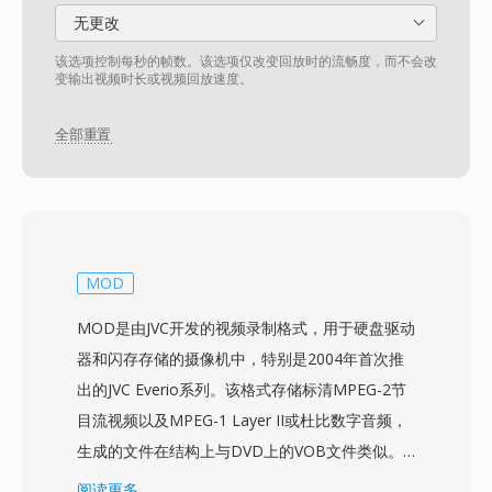
无更改
该选项控制每秒的帧数。该选项仅改变回放时的流畅度，而不会改
变输出视频时长或视频回放速度。
全部重置
MOD
MOD是由JVC开发的视频录制格式，用于硬盘驱动
器和闪存存储的摄像机中，特别是2004年首次推
出的JVC Everio系列。该格式存储标清MPEG-2节
目流视频以及MPEG-1 Layer II或杜比数字音频，
生成的文件在结构上与DVD上的VOB文件类似。
与DVD-Video数据的相似性意味着MOD文件通常
阅读更多