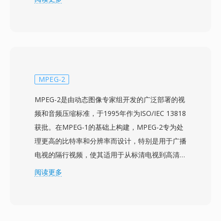
可以被为MPEG-2内容设计的工具播放或处理，有
时仅需重命名文件扩展名。JVC将MOD设计为从基
于磁带的DV录制到完全基于文件的工作流之间的
实用桥梁，允许用户直接录制到可移动存储设备
上，无需磁带采集延迟即可立即在电脑上访问。该
格式以720x480（NTSC）或720x576（PAL）标
MPEG-2
清分辨率录制，比特率足以满足消费级家庭视频质
MPEG-2是由动态图像专家组开发的广泛部署的视
量。MOD文件在录制设备上与元数据一起组织在
频和音频压缩标准，于1995年作为ISO/IEC 13818
目录结构中，跟踪片段信息、录制日期和播放列表
获批。在MPEG-1的基础上构建，MPEG-2专为处
数据。Panasonic和Canon也在部分消费级摄像机
理更高的比特率和分辨率而设计，特别是用于广播
型号中采用了MOD格式，将其影响力扩展到JVC产
电视的隔行视频，使其适用于从标清电视到高清内
品之外。虽然向高清录制的转变已大幅淘汰了
容的各种应用。该标准引入了配置文件和级别的概
阅读更多
MOD的新制作用途，但该格式对于访问和转换
念，允许实现针对特定功能层级——从用于基本
2000年代中期基于文件的摄像机存档素材仍然具
应用的Simple Profile到支持4:2:2色度的High
有相关性。
Profile以满足专业广播需求。MPEG-2成为全球数