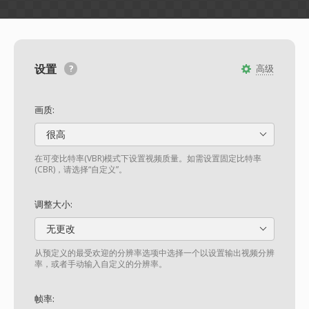
设置
高级
画质:
很高
在可变比特率(VBR)模式下设置视频质量。如需设置固定比特率
(CBR)，请选择“自定义”。
调整大小:
无更改
从预定义的最受欢迎的分辨率选项中选择一个以设置输出视频分辨
率，或者手动输入自定义的分辨率。
帧率: