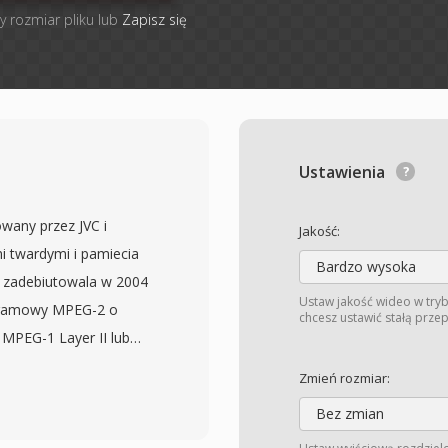
y rozmiar pliku lub
Zapisz się
Ustawienia
wany przez JVC i
Jakość:
 twardymi i pamiecia
Bardzo wysoka
ra zadebiutowala w 2004
Ustaw jakość wideo w tryb
ogramowy MPEG-2 o
chcesz ustawić stałą prze
 MPEG-1 Layer II lub
e podobne do plikow VOB
Zmień rozmiar:
nych DVD-Video oznacza,
Bez zmian
e lub przetwarzane