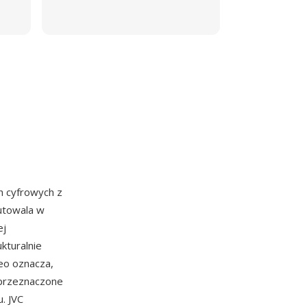
 cyfrowych z
iutowala w
ej
ukturalnie
eo oznacza,
 przeznaczone
. JVC