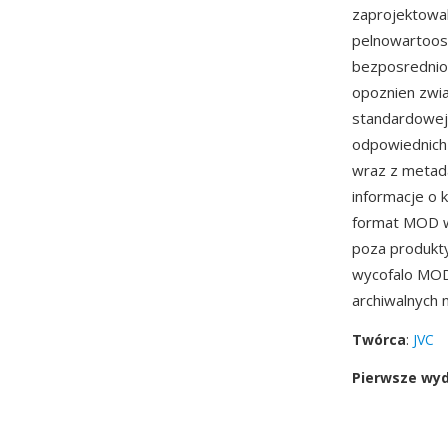
zaprojektowa
pelnowartoos
bezposrednio
opoznien zwi
standardowej 
odpowiednich
wraz z metada
informacje o k
format MOD w
poza produkty
wycofalo MOD 
archiwalnych 
Twórca
:
JVC
Pierwsze wy