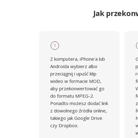
Jak przekon
1
Z komputera, iPhone'a lub
G
Androida wybierz albo
p
przeciągnij i upuść klip
r
wideo w formacie MOD,
f
aby przekonwertować go
W
do formatu MPEG-2.
f
Ponadto możesz dodać link
z
z dowolnego źródła online,
f
takiego jak Google Drive
N
czy Dropbox.
w
w