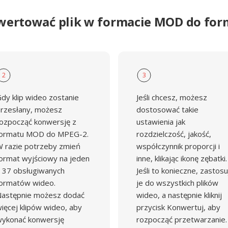
wertować plik w formacie MOD do fo
2
3
dy klip wideo zostanie
Jeśli chcesz, możesz
rzesłany, możesz
dostosować takie
ozpocząć konwersję z
ustawienia jak
ormatu MOD do MPEG-2.
rozdzielczość, jakość,
 razie potrzeby zmień
współczynnik proporcji i
ormat wyjściowy na jeden
inne, klikając ikonę zębatki.
 37 obsługiwanych
Jeśli to konieczne, zastosu
ormatów wideo.
je do wszystkich plików
astępnie możesz dodać
wideo, a następnie kliknij
ięcej klipów wideo, aby
przycisk Konwertuj, aby
ykonać konwersję
rozpocząć przetwarzanie.