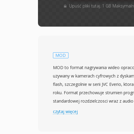
Upuść pliki tutaj. 1 GB Maksymaln
MOD
MOD to format nagrywania wideo opraco
uzywany w kamerach cyfrowych z dyskami
flash, szczegolnie w serii JVC Everio, kto
roku. Format przechowuje strumien pr
standardowej rozdzielczosci wraz z audio
Dolby Digital, tworzac pliki strukturalni
czytaj więcej
na plytach DVD. To podobienstwo do da
ze pliki MOD moga czesto byc odtwarzan