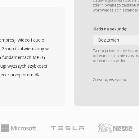
 MPEG-2, czasem
Ustaw wyjściową rozdzielc
zdefiniowanego zestawu na
enia pliku. JVC
wprowadzając niestandar
ost miedzy
osciowym przepływem
Klatki na sekundę:
nikom nagrywac
mpresji wideo i audio
Bez zmian
wniajac natychmiastowy
 Group i zatwierdzony w
Ta opcja kontroluje liczbę
nych z
odtwarzania, a nie czas t
 na fundamentach MPEG-
odtwarzania wideo.
wa w rozdzielczosci
ugi wyzszych szybkosci
6 (PAL) przy
ideo z przeplotem dla
la jakosci domowego
Zresetuj wszystko
ednim do zastosowan od
anizowane wraz z
 tresci wysokiej
rzadzeniu
pcje profili i poziomow,
lipach, daty nagrania i
 w konkretne warstwy
rowniez przyjely format
stawowych zastosowan
er konsumenckich,
4:2:2 dla profesjonalnej
C. Choc przejscie na
esji telewizji cyfrowej