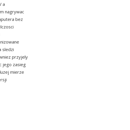
V a
om nagrywac
mputera bez
lczosci
i
anizowane
 sledzi
wniez przyjely
 jego zasieg
duzej mierze
rsji