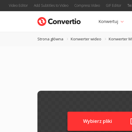
Video Editor
Add Subtitles to Video
Compress Video
GIF Editor
Te
Konwertuj
Strona główna
Konwerter wideo
Konwerter 
Wybierz pliki