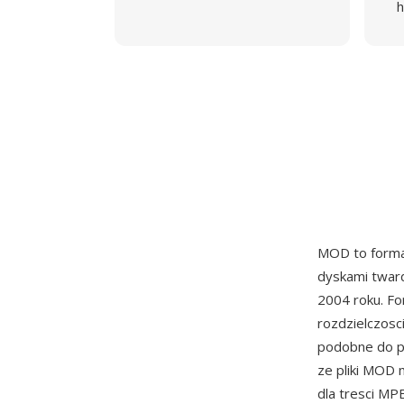
h
MOD to forma
dyskami tward
2004 roku. F
rozdzielczosci
podobne do p
ze pliki MOD
dla tresci MP