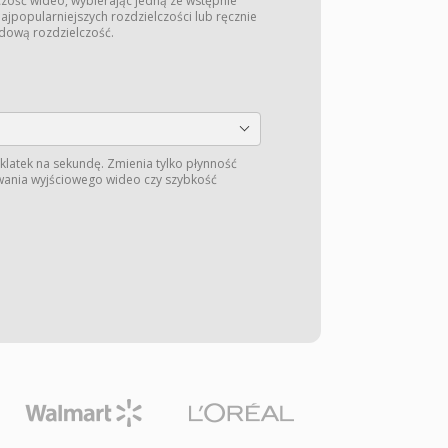
zość wideo, wybierając jedną ze wstępnie
jpopularniejszych rozdzielczości lub ręcznie
dową rozdzielczość.
 klatek na sekundę. Zmienia tylko płynność
rwania wyjściowego wideo czy szybkość