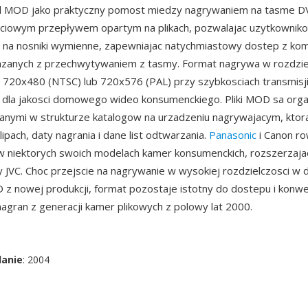
l MOD jako praktyczny pomost miedzy nagrywaniem na tasme D
ciowym przepływem opartym na plikach, pozwalajac uzytkownik
 na nosniki wymienne, zapewniajac natychmiastowy dostep z ko
azanych z przechwytywaniem z tasmy. Format nagrywa w rozdzie
720x480 (NTSC) lub 720x576 (PAL) przy szybkosciach transmisj
 dla jakosci domowego wideo konsumenckiego. Pliki MOD sa org
nymi w strukturze katalogow na urzadzeniu nagrywajacym, ktora
lipach, daty nagrania i dane list odtwarzania.
Panasonic
i Canon ro
 niektorych swoich modelach kamer konsumenckich, rozszerzajac
 JVC. Choc przejscie na nagrywanie w wysokiej rozdzielczosci w 
z nowej produkcji, format pozostaje istotny do dostepu i konwe
nagran z generacji kamer plikowych z polowy lat 2000.
danie
: 2004