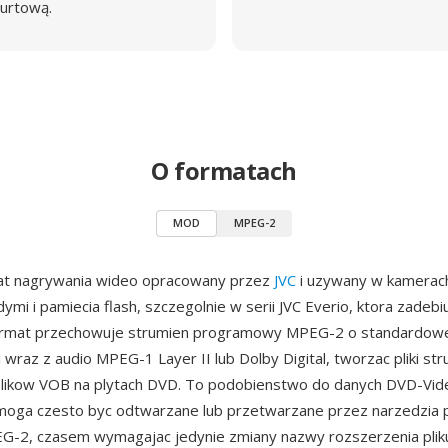
urtową.
O formatach
MOD
MPEG-2
t nagrywania wideo opracowany przez
JVC
i uzywany w kamerach
ymi i pamiecia flash, szczegolnie w serii JVC Everio, ktora zadeb
ormat przechowuje strumien programowy MPEG-2 o standardow
 wraz z audio MPEG-1 Layer II lub Dolby Digital, tworzac pliki str
likow VOB na plytach DVD. To podobienstwo do danych DVD-Vid
 moga czesto byc odtwarzane lub przetwarzane przez narzedzia
EG-2, czasem wymagajac jedynie zmiany nazwy rozszerzenia pliku