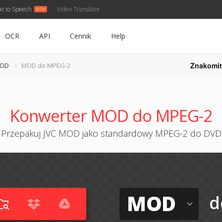
xt to Speech
Video Translator
OCR
API
Cennik
Help
Znakomit
MOD
MOD do MPEG-2
Konwerter MOD do MPEG-2
Przepakuj JVC MOD jako standardowy MPEG-2 do DVD
MOD
d