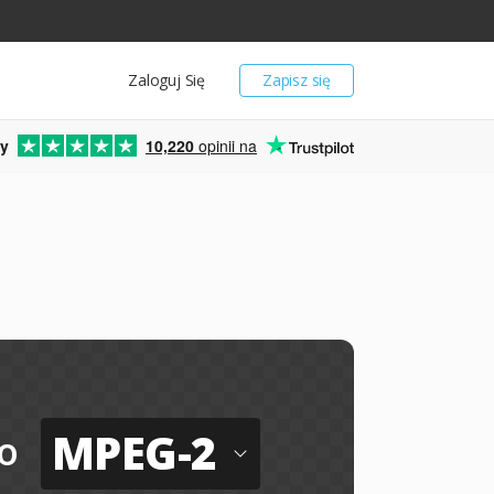
Zaloguj Się
Zapisz się
y
10,220
opinii na
MPEG-2
o