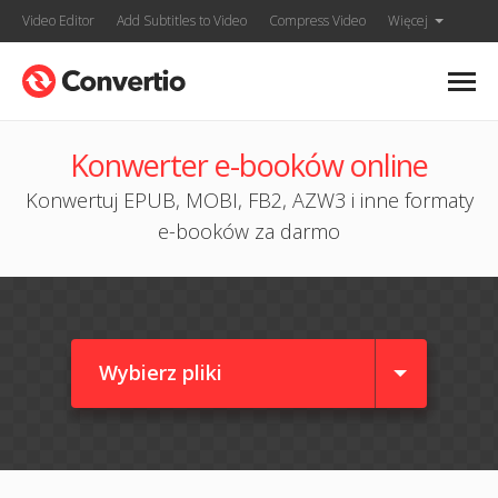
Video Editor
Add Subtitles to Video
Compress Video
Więcej
Konwerter e-booków online
Konwertuj EPUB, MOBI, FB2, AZW3 i inne formaty
e-booków za darmo
Wybierz pliki