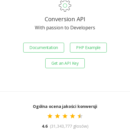
Conversion API
With passion to Developers
Documentation
PHP Example
Get an API Key
Ogólna ocena jakości konwersji
4.6
(31,343,777 głosów)