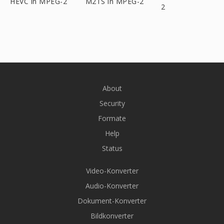
HEVC in MPEG-2
M2TS in MPEG-2
2
About
Security
Formate
Help
Status
Video-Konverter
Audio-Konverter
Dokument-Konverter
Bildkonverter