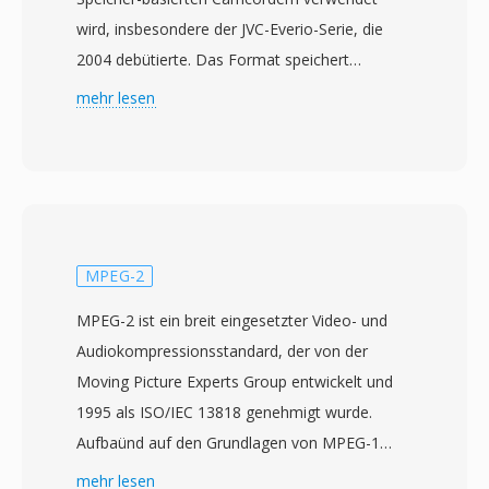
wird, insbesondere der JVC-Everio-Serie, die
2004 debütierte. Das Format speichert
Standard-Definition-MPEG-2-Programm-
mehr lesen
Stream-Video zusammen mit MPEG-1 Layer II-
oder Dolby Digital-Audio und erzeugt Dateien,
die strukturell den VOB-Dateien auf DVDs
ähneln. Diese Aehnlichkeit zu DVD-Video-Daten
bedeutet, dass MOD-Dateien oft von Tools
abgespielt oder verarbeitet werden können, die
MPEG-2
für MPEG-2-Inhalte konzipiert sind, manchmal
MPEG-2 ist ein breit eingesetzter Video- und
nur durch eine Aenderung der
Audiokompressionsstandard, der von der
Dateierweiterung. JVC entwarf MOD als
Moving Picture Experts Group entwickelt und
praktische Brücke zwischen bandbasierter DV-
1995 als ISO/IEC 13818 genehmigt wurde.
Aufnahme und vollständig dateibasierten
Aufbaünd auf den Grundlagen von MPEG-1
Workflows, sodass Benutzer direkt auf
wurde MPEG-2 für höhere Bitraten und
mehr lesen
Wechselspeicher aufnehmen und sofortigen