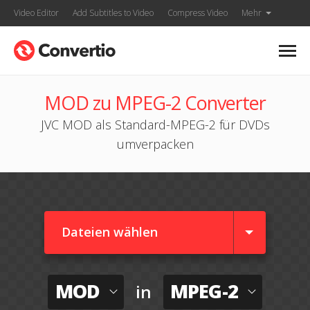
Video Editor
Add Subtitles to Video
Compress Video
Mehr
MOD zu MPEG-2 Converter
JVC MOD als Standard-MPEG-2 für DVDs
umverpacken
Dateien wählen
MOD
MPEG-2
in