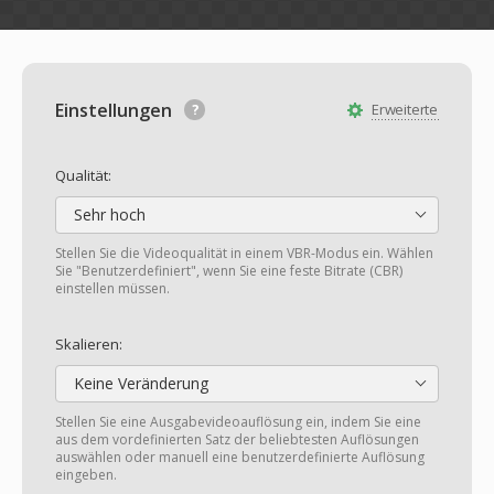
Einstellungen
Erweiterte
Qualität:
Sehr hoch
Stellen Sie die Videoqualität in einem VBR-Modus ein. Wählen
Sie "Benutzerdefiniert", wenn Sie eine feste Bitrate (CBR)
einstellen müssen.
Skalieren:
Keine Veränderung
Stellen Sie eine Ausgabevideoauflösung ein, indem Sie eine
aus dem vordefinierten Satz der beliebtesten Auflösungen
auswählen oder manuell eine benutzerdefinierte Auflösung
eingeben.