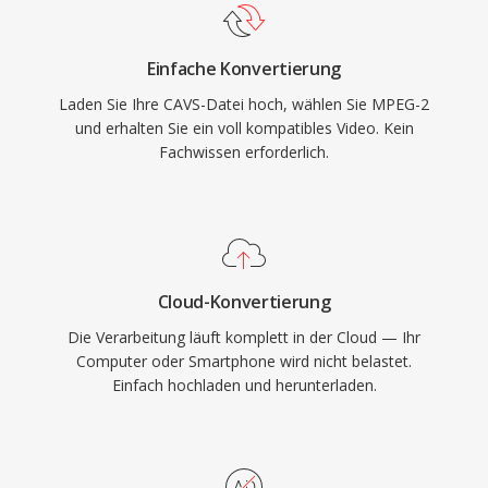
Features, die für die Rundfunkübertragung über
verrauschte Kanäle unverzichtbar sind,
Einfache Konvertierung
während die Programm-Stream-Variante
Laden Sie Ihre CAVS-Datei hoch, wählen Sie MPEG-2
speicherorientierte Anwendungen wie DVDs
und erhalten Sie ein voll kompatibles Video. Kein
bedient. MPEG-2 unterstützt Auflösungen bis
Fachwissen erforderlich.
1920x1152 im Main Profile at High Level bei
Bitraten von bis zu 80 Mbps in professionellen
Konfigurationen. Obwohl neuere Codecs wie
H.264 und HEVC deutlich bessere
Kompressionseffizienz bieten, bleibt MPEG-2
Cloud-Konvertierung
fest verankert in der Rundfunkinfrastruktur,
Die Verarbeitung läuft komplett in der Cloud — Ihr
Kabel- und Satellitensystemen sowie Milliarden
Computer oder Smartphone wird nicht belastet.
von DVD-Discs weltweit.
Einfach hochladen und herunterladen.