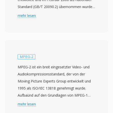
Standard (GB/T 20090.2) übernommen wurde.
Das Projekt begann 2002 mit dem Ziel, eine
mehr lesen
unabhängige Kompressionstechnologie zu
schaffen, die die massive Rundfunk- und
Multimediainfrastruktur in China bedienen kann,
ohne auf ausländisch lizenzierte Codecs
angewiesen zu sein. CAVS, auch als AVS1
bezeichnet, erreicht eine
MPEG-2
Kompressionseffizienz vergleichbar mit
MPEG-2 ist ein breit eingesetzter Video- und
H.264/AVC, nutzt jedoch ein einfacheres
Audiokompressionsstandard, der von der
Patentgerüst mit deutlich geringeren
Moving Picture Experts Group entwickelt und
Lizenzkosten. Der Standard unterstützt
1995 als ISO/IEC 13818 genehmigt wurde.
Videoauflösungen von Standard Definition bis
Aufbaünd auf den Grundlagen von MPEG-1
High Definition und eignet sich sowohl für
wurde MPEG-2 für höhere Bitraten und
mehr lesen
terrestrisches digitales Fernsehen als auch für
Auflösungen konzipiert, insbesondere für
Breitband-Streaming. Zu den wesentlichen