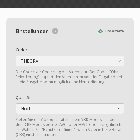
Einstellungen
Erweiterte
Codec:
THEORA
Der Codec zur Codierung der Videospur. Der Codec "Ohne
Rekodierung" kopiert den Videostrom von der Eingabedatei
in die Ausgabe, wenn möglich ohne Neucodierung.
Qualität:
Hoch
Stellen Sie die Videoqualität in einem VBR-Modus ein, der
dem CRF-Modus bei der AVC- oder HEVC-Codierung ähnlich
ist. Wählen Sie "Benutzerdefiniert", wenn Sie eine feste Bitrate
(CBR) einstellen müssen.