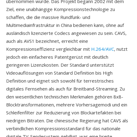
übernommen wurde. Das Projekt begann 2002 mit dem
Ziel, eine unabhängige Kompressionstechnologie zu
schaffen, die die massive Rundfunk- und
Multimediainfrastruktur in China bedienen kann, ohne auf
ausländisch lizenzierte Codecs angewiesen zu sein. CAVS,
auch als AVS1 bezeichnet, erreicht eine
Kompressionseffizienz vergleichbar mit
H.264/AVC
, nutzt
jedoch ein einfacheres Patentgerüst mit deutlich
geringeren Lizenzkosten. Der Standard unterstützt
Videoauflösungen von Standard Definition bis High
Definition und eignet sich sowohl für terrestrisches
digitales Fernsehen als auch für Breitband-Streaming. Zu
den wesentlichen technischen Merkmalen gehören 8x8-
Blocktransformationen, mehrere Vorhersagemodi und ein
Schleifenfilter zur Reduzierung von Blockartefakten bei
niedrigen Bitraten. Die chinesische Regierung hat CAVS als
verbindlichen Kompressionsstandard für das nationale
digitale TV-Sendesystem gebilligt, was eine breite