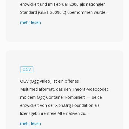
entwickelt und im Februar 2006 als nationaler
Standard (GB/T 20090.2) übernommen wurde.
Das Projekt begann 2002 mit dem Ziel, eine
mehr lesen
unabhängige Kompressionstechnologie zu
schaffen, die die massive Rundfunk- und
Multimediainfrastruktur in China bedienen kann,
ohne auf ausländisch lizenzierte Codecs
angewiesen zu sein. CAVS, auch als AVS1
bezeichnet, erreicht eine
OGV
Kompressionseffizienz vergleichbar mit
OGV (Ogg Video) ist ein offenes
H.264/AVC, nutzt jedoch ein einfacheres
Multimediaformat, das den Theora-Videocodec
Patentgerüst mit deutlich geringeren
mit dem Ogg-Container kombiniert — beide
Lizenzkosten. Der Standard unterstützt
entwickelt von der Xiph.Org Foundation als
Videoauflösungen von Standard Definition bis
lizenzgebührenfreie Alternativen zu
High Definition und eignet sich sowohl für
proprietären Medienformaten. Theora 1.0
mehr lesen
terrestrisches digitales Fernsehen als auch für