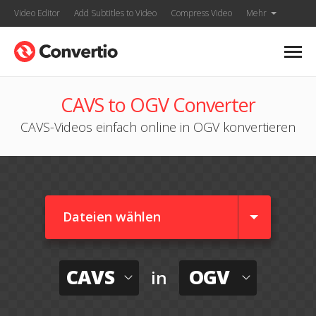
Video Editor
Add Subtitles to Video
Compress Video
Mehr
CAVS to OGV Converter
CAVS-Videos einfach online in OGV konvertieren
Dateien wählen
CAVS
OGV
in