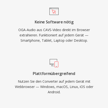
vermeidet OGA die patentrechtlichen
Komplexitäten proprietärer Formate. Das
Format unterstützt Vorbis-Kommentar-
Keine Software nötig
Metadaten für standardisiertes Tagging von
OGA-Audio aus CAVS-Video direkt im Browser
Künstler-, Album- und Titelinformationen. OGA
extrahieren. Funktioniert auf jedem Gerät —
wird nativ in Firefox, Chromium-basierten
Smartphone, Tablet, Laptop oder Desktop.
Browsern, VLC und den meisten Linux-
Desktopumgebungen wiedergegeben und ist
damit eine praktische Wahl für Web-
Audioverteilung und Archivierungs-Workflows.
Plattformübergreifend
Nutzen Sie den Converter auf jedem Gerät mit
Webbrowser — Windows, macOS, Linux, iOS oder
Android.