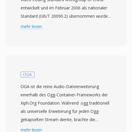
entwickelt und im Februar 2006 als nationaler
Standard (GB/T 20090.2) übernommen wurde.
Das Projekt begann 2002 mit dem Ziel, eine
mehr lesen
unabhängige Kompressionstechnologie zu
schaffen, die die massive Rundfunk- und
Multimediainfrastruktur in China bedienen kann,
ohne auf ausländisch lizenzierte Codecs
angewiesen zu sein. CAVS, auch als AVS1
bezeichnet, erreicht eine
OGA
Kompressionseffizienz vergleichbar mit
OGA ist die reine Audio-Dateierweiterung
H.264/AVC, nutzt jedoch ein einfacheres
innerhalb des Ogg-Container-Frameworks der
Patentgerüst mit deutlich geringeren
Xiph.Org Foundation. Während .ogg traditionell
Lizenzkosten. Der Standard unterstützt
als universelle Erweiterung für jeden Ogg-
Videoauflösungen von Standard Definition bis
gekapselten Stream diente, brachte die
High Definition und eignet sich sowohl für
Einführung von .oga im Jahr 2007 Klarheit,
mehr lesen
terrestrisches digitales Fernsehen als auch für