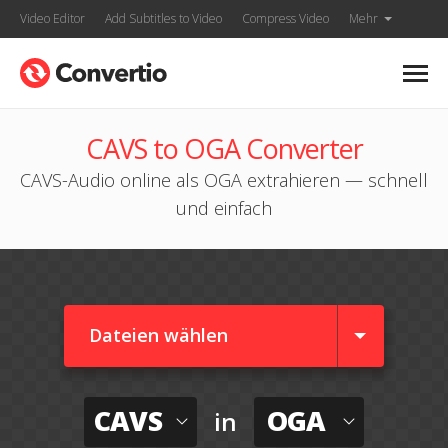
Video Editor
Add Subtitles to Video
Compress Video
Mehr
CAVS to OGA Converter
CAVS-Audio online als OGA extrahieren — schnell
und einfach
Dateien wählen
CAVS
OGA
in