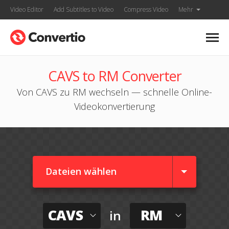
Video Editor
Add Subtitles to Video
Compress Video
Mehr
CAVS to RM Converter
Von CAVS zu RM wechseln — schnelle Online-
Videokonvertierung
Dateien wählen
CAVS
RM
in