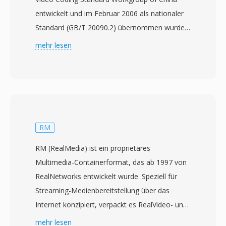
entwickelt und im Februar 2006 als nationaler
Standard (GB/T 20090.2) übernommen wurde.
Das Projekt begann 2002 mit dem Ziel, eine
mehr lesen
unabhängige Kompressionstechnologie zu
schaffen, die die massive Rundfunk- und
Multimediainfrastruktur in China bedienen kann,
ohne auf ausländisch lizenzierte Codecs
angewiesen zu sein. CAVS, auch als AVS1
bezeichnet, erreicht eine
RM
Kompressionseffizienz vergleichbar mit
RM (RealMedia) ist ein proprietäres
H.264/AVC, nutzt jedoch ein einfacheres
Multimedia-Containerformat, das ab 1997 von
Patentgerüst mit deutlich geringeren
RealNetworks entwickelt wurde. Speziell für
Lizenzkosten. Der Standard unterstützt
Streaming-Medienbereitstellung über das
Videoauflösungen von Standard Definition bis
Internet konzipiert, verpackt es RealVideo- und
High Definition und eignet sich sowohl für
RealAudio-Codecs in einen Container, der für
mehr lesen
terrestrisches digitales Fernsehen als auch für