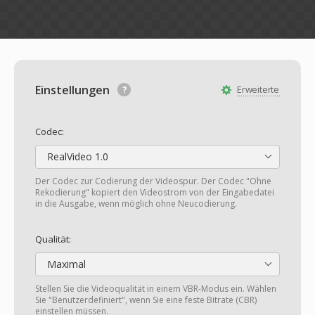
Einstellungen
Erweiterte
Codec:
RealVideo 1.0
Der Codec zur Codierung der Videospur. Der Codec "Ohne
Rekodierung" kopiert den Videostrom von der Eingabedatei
in die Ausgabe, wenn möglich ohne Neucodierung.
Qualität:
Maximal
Stellen Sie die Videoqualität in einem VBR-Modus ein. Wählen
Sie "Benutzerdefiniert", wenn Sie eine feste Bitrate (CBR)
einstellen müssen.