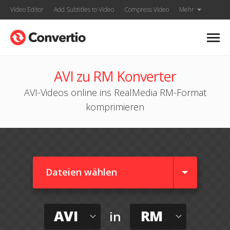
Video Editor
Add Subtitles to Video
Compress Video
Mehr
AVI zu RM Konverter
AVI-Videos online ins RealMedia RM-Format
komprimieren
Dateien wählen
AVI
RM
in