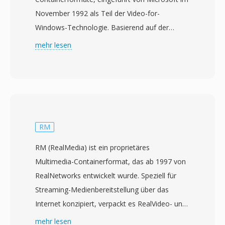
November 1992 als Teil der Video-for-
Windows-Technologie. Basierend auf der
Resource Interchange File Format (RIFF)-
mehr lesen
Struktur verschachtelt AVI Audio- und
Videodaten in abwechselnden Chunks, was
synchrone Wiedergabe ohne aufwendiges
Stream-Management ermöglicht. Das Format
ist Codec-agnostisch, d.h. es kann Video mit
praktisch jedem Codec aufnehmen, von
RM
frühem Cinepak und Indeo bis hin zu
RM (RealMedia) ist ein proprietäres
modernem DivX, Xvid und H.264. Diese
Multimedia-Containerformat, das ab 1997 von
Flexibilität trug zur breiten Verbreitung auf PCs
RealNetworks entwickelt wurde. Speziell für
in den 1990er und 2000er Jahren bei. Eine
Streaming-Medienbereitstellung über das
bemerkenswerte Eigenschaft ist die
Internet konzipiert, verpackt es RealVideo- und
unkomplizierte interne Struktur, die AVI-Dateien
RealAudio-Codecs in einen Container, der für
mehr lesen
auf Binär-Ebene vergleichsweise einfach