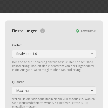
Einstellungen
Erweiterte
Codec:
RealVideo 1.0
Der Codec zur Codierung der Videospur. Der Codec "Ohne
Rekodierung" kopiert den Videostrom von der Eingabedatei
in die Ausgabe, wenn möglich ohne Neucodierung.
Qualität:
Maximal
Stellen Sie die Videoqualität in einem VBR-Modus ein. Wählen
Sie "Benutzerdefiniert", wenn Sie eine feste Bitrate (CBR)
einstellen müssen.