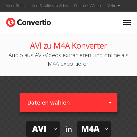
Video Editor
Add Subtitles to Video
Compress Video
Mehr
AVI zu M4A Konverter
Audio aus AVI-Videos extrahieren und online als
M4A exportieren
Dateien wählen
AVI
M4A
in