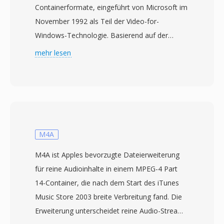
Containerformate, eingeführt von Microsoft im
November 1992 als Teil der Video-for-
Windows-Technologie. Basierend auf der
Resource Interchange File Format (RIFF)-
mehr lesen
Struktur verschachtelt AVI Audio- und
Videodaten in abwechselnden Chunks, was
synchrone Wiedergabe ohne aufwendiges
Stream-Management ermöglicht. Das Format
ist Codec-agnostisch, d.h. es kann Video mit
praktisch jedem Codec aufnehmen, von
M4A
frühem Cinepak und Indeo bis hin zu
M4A ist Apples bevorzugte Dateierweiterung
modernem DivX, Xvid und H.264. Diese
für reine Audioinhalte in einem MPEG-4 Part
Flexibilität trug zur breiten Verbreitung auf PCs
14-Container, die nach dem Start des iTunes
in den 1990er und 2000er Jahren bei. Eine
Music Store 2003 breite Verbreitung fand. Die
bemerkenswerte Eigenschaft ist die
Erweiterung unterscheidet reine Audio-Streams
unkomplizierte interne Struktur, die AVI-Dateien