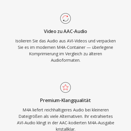
Unterstützung VLC, foobar2000, Android und
anerkannten Multimediaformate und wird von
die meisten Auto-Infotainmentsysteme
Mediaplayern und Bearbeitungstools auf allen
umfasst. Drei greifbare Vorteile zeichnen das
gängigen Betriebssystemen weiterhin breit
Format aus: überlegene Kodierungseffizienz
unterstützt.
Video zu AAC-Audio
gegenüber älteren verlustbehafteten Codecs,
Isolieren Sie das Audio aus AVI-Videos und verpacken
umfangreiche Metadaten dank der MP4-Atom-
Sie es im modernen M4A-Container — überlegene
Struktur (Artwork, Kapitel, Songtexte) und Dual-
Komprimierung im Vergleich zu älteren
Mode-Flexibilität für sowohl verlustbehaftete
Audioformaten.
als auch verlustfreie Workflows.
Premium-Klangqualität
M4A liefert reichhaltigeres Audio bei kleineren
Dateigrößen als viele Alternativen. Ihr extrahiertes
AVI-Audio klingt in der AAC-kodierten M4A-Ausgabe
kristallklar.