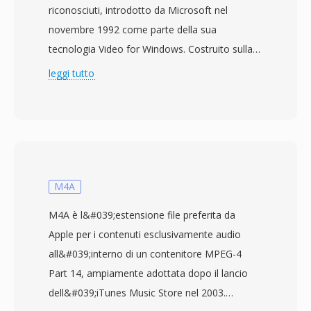
riconosciuti, introdotto da Microsoft nel
novembre 1992 come parte della sua
tecnologia Video for Windows. Costruito sulla
struttura Resource Interchange File Format
leggi tutto
(RIFF), AVI interlaccia dati audio e video in
chunk alternati, consentendo la riproduzione
sincronizzata senza richiedere una gestione
sofisticata dei flussi. Il formato è agnostico
rispetto al codec, il che significa che può
contenere video compresso con praticamente
M4A
qualsiasi codec, dai primi Cinepak e Indeo ai
M4A è l&#039;estensione file preferita da
moderni DivX, Xvid e flussi H.264. Questa
Apple per i contenuti esclusivamente audio
flessibilità ha contribuito alla diffusione capillare
all&#039;interno di un contenitore MPEG-4
sui personal computer negli anni &#039;90 e
Part 14, ampiamente adottata dopo il lancio
2000. Una caratteristica notevole è la struttura
dell&#039;iTunes Music Store nel 2003.
interna lineare che rende i file AVI relativamente