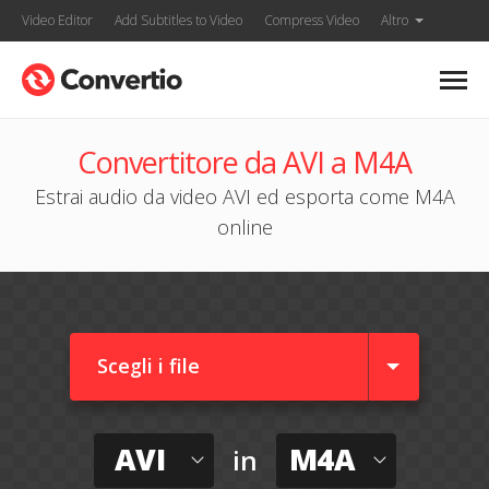
Video Editor
Add Subtitles to Video
Compress Video
Altro
Convertitore da AVI a M4A
Estrai audio da video AVI ed esporta come M4A
online
Scegli i file
AVI
M4A
in