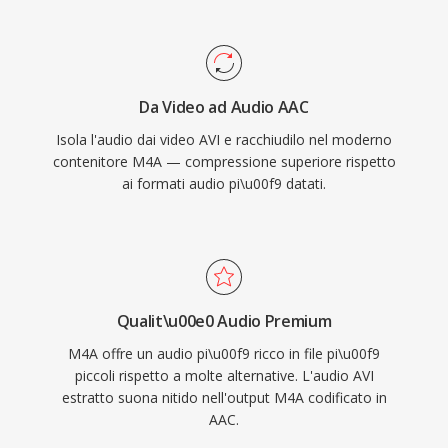
Apple è trasparente — iTunes, Apple Music,
principali sistemi operativi.
iPhone, iPad e macOS gestiscono M4A
nativamente — mentre il supporto di terze
parti comprende VLC, foobar2000, Android e la
Da Video ad Audio AAC
maggior parte dei sistemi di infotainment
Isola l'audio dai video AVI e racchiudilo nel moderno
automobilistici. Tre benefici tangibili
contenitore M4A — compressione superiore rispetto
definiscono il formato: efficienza di codifica
ai formati audio pi\u00f9 datati.
superiore rispetto ai codec lossy precedenti,
metadati ricchi attraverso la struttura di atomi
MP4 (copertine, capitoli, testi) e flessibilità
dual-mode che serve sia flussi di lavoro lossy
che lossless.
Qualit\u00e0 Audio Premium
M4A offre un audio pi\u00f9 ricco in file pi\u00f9
piccoli rispetto a molte alternative. L'audio AVI
estratto suona nitido nell'output M4A codificato in
AAC.