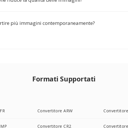
ertire più immagini contemporaneamente?
Formati Supportati
3FR
Convertitore ARW
Convertitor
 BMP
Convertitore CR2
Convertitor