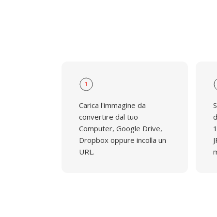
1
Carica l'immagine da
S
convertire dal tuo
d
Computer, Google Drive,
1
Dropbox oppure incolla un
J
URL.
m