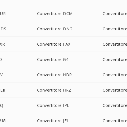
CUR
Convertitore DCM
Convertitor
DDS
Convertitore DNG
Convertitor
EXR
Convertitore FAX
Convertitor
G3
Convertitore G4
Convertitor
GV
Convertitore HDR
Convertitor
HEIF
Convertitore HRZ
Convertitor
IQ
Convertitore IPL
Convertitor
BIG
Convertitore JFI
Convertitore