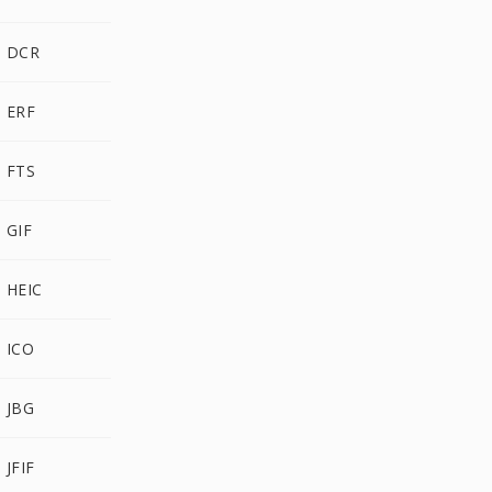
e DCR
e ERF
e FTS
e GIF
e HEIC
e ICO
e JBG
 JFIF