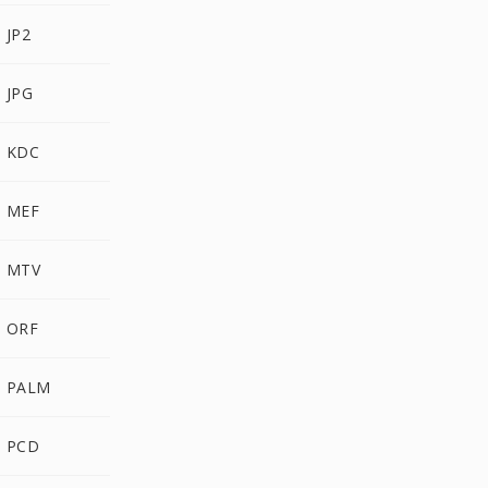
 JP2
e JPG
e KDC
e MEF
e MTV
e ORF
re PALM
e PCD