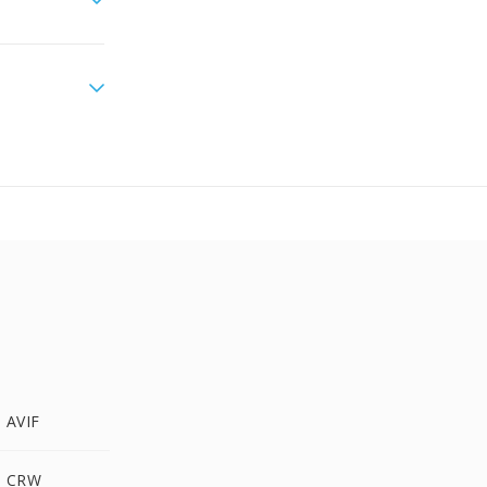
e AVIF
e CRW