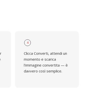
4
r
Clicca Converti, attendi un
e
momento e scarica
l'immagine convertita — è
davvero così semplice.