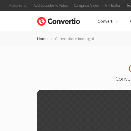
Video Editor
Add Subtitles to Video
Compress Video
GIF Editor
Te
Converti
Home
Convertitore immagini
Conver