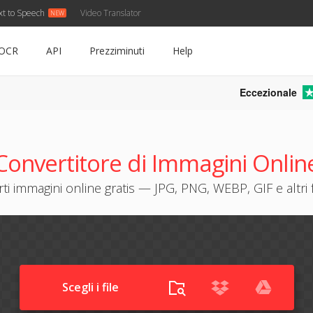
xt to Speech
Video Translator
OCR
API
Prezziminuti
Help
Eccezionale
Convertitore di Immagini Onlin
ti immagini online gratis — JPG, PNG, WEBP, GIF e altri 
Scegli i file