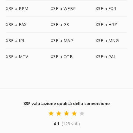
X3F a PPM
X3F a WEBP
X3F a EXR
X3F a FAX
X3F a G3
X3F a HRZ
X3F a IPL
X3F a MAP
X3F a MNG
X3F a MTV
X3F a OTB
X3F a PAL
X3F valutazione qualità della conversione
4.1
(125 voti)