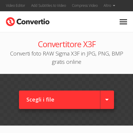
Video Editor
Add Subtitles to Video
Compress Video
Altro
Convertitore X3F
Converti foto RAW Sigma X3F in JPG, PNG, BMP
gratis online
Scegli i file