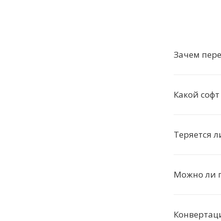
Зачем пер
Какой софт
Теряется л
Можно ли п
Конвертаци