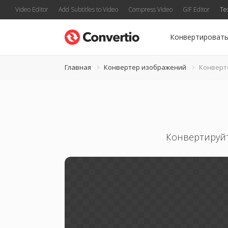
Video Editor
Add Subtitles to Video
Compress Video
GIF Editor
Te
Конвертироват
Главная
Конвертер изображений
Конверт
Конвертируйт