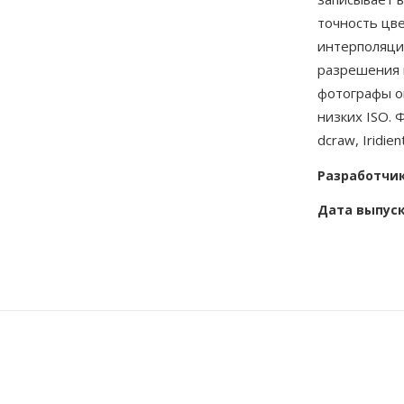
точность цв
интерполяци
разрешения п
фотографы оп
низких ISO.
dcraw, Iridi
Разработчи
Дата выпус