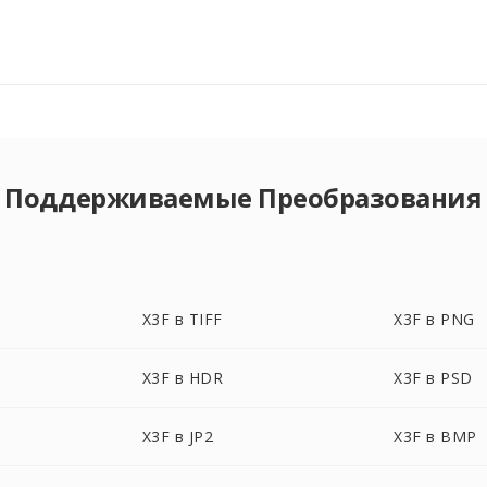
Поддерживаемые Преобразования
X3F в TIFF
X3F в PNG
X3F в HDR
X3F в PSD
X3F в JP2
X3F в BMP