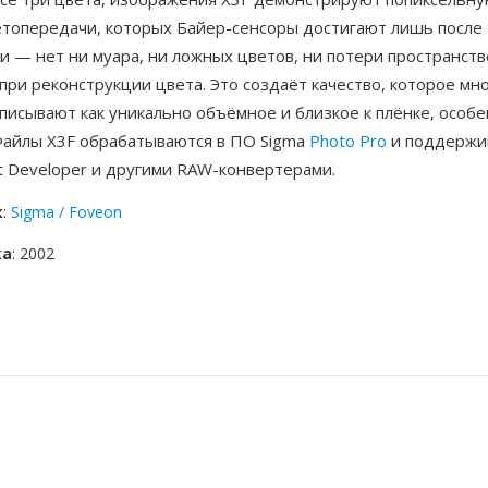
етопередачи, которых Байер-сенсоры достигают лишь после
и — нет ни муара, ни ложных цветов, ни потери пространст
ри реконструкции цвета. Это создаёт качество, которое мн
исывают как уникально объёмное и близкое к плёнке, особе
 Файлы X3F обрабатываются в ПО Sigma
Photo Pro
и поддержи
ent Developer и другими RAW-конвертерами.
к
:
Sigma / Foveon
ка
: 2002