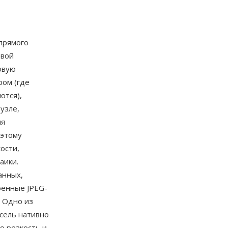
прямого
рвой
овую
ром (где
ются),
узле,
ля
оэтому
ости,
аики.
анных,
оенные JPEG-
 Одно из
сель нативно
ю резкость и