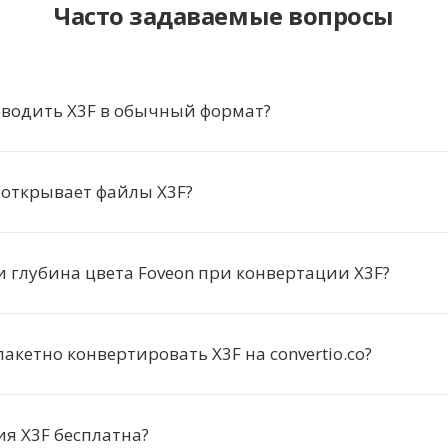
Часто задаваемые вопросы
еводить X3F в обычный формат?
 открывает файлы X3F?
и глубина цвета Foveon при конвертации X3F?
акетно конвертировать X3F на convertio.co?
я X3F бесплатна?