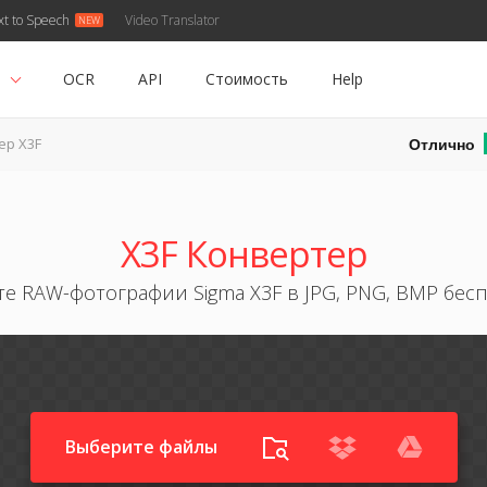
xt to Speech
Video Translator
ь
OCR
API
Стоимость
Help
Отлично
ер X3F
X3F Конвертер
е RAW-фотографии Sigma X3F в JPG, PNG, BMP бес
Выберите файлы