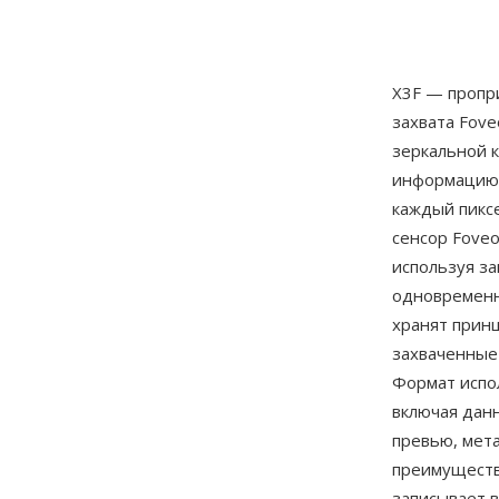
X3F — пропр
захвата Fove
зеркальной 
информацию 
каждый пиксе
сенсор Foveo
используя з
одновременно
хранят прин
захваченные
Формат испо
включая данн
превью, мет
преимуществ
записывает 