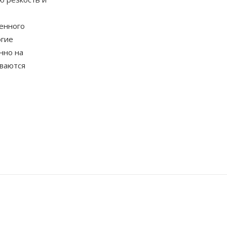
венного
огие
нно на
ваются