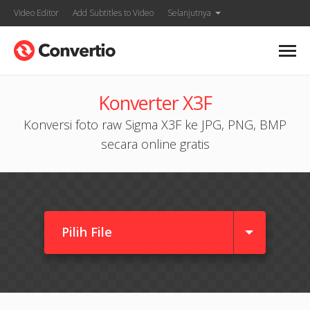
Video Editor
Add Subtitles to Video
Selanjutnya
Konverter X3F
Konversi foto raw Sigma X3F ke JPG, PNG, BMP
secara online gratis
Pilih File