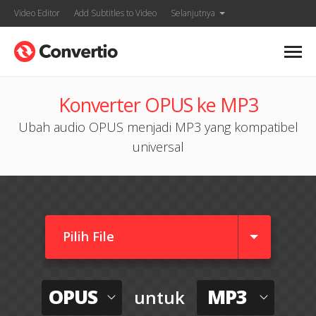
Video Editor
Add Subtitles to Video
Selanjutnya
Konverter OPUS ke MP3
Ubah audio OPUS menjadi MP3 yang kompatibel
universal
Pilih File
OPUS
MP3
untuk