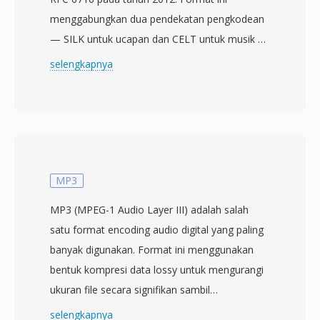
menggabungkan dua pendekatan pengkodean
— SILK untuk ucapan dan CELT untuk musik —
menjadi satu algoritma yang memadukan
selengkapnya
keduanya berdasarkan tipe konten dan bitrate.
Desain hibrida ini memungkinkan Opus
mengungguli hampir setiap codec lain di
berbagai penggunaan: suara latensi rendah
pada 6 kbps, musik berkualitas tinggi pada 128
kbps, dan segala sesuatu di antaranya. Format
MP3
ini mendukung bitrate dari 6 hingga 510 kbps,
MP3 (MPEG-1 Audio Layer III) adalah salah
sample rate hingga 48 kHz, dan ukuran frame
satu format encoding audio digital yang paling
sekecil 2,5 ms, memberikannya latensi
banyak digunakan. Format ini menggunakan
algoritmik terendah dari codec audio
bentuk kompresi data lossy untuk mengurangi
mainstream mana pun. Tiga keunggulan
ukuran file secara signifikan sambil
membuat Opus sangat menarik. Format ini
mempertahankan kualitas suara mendekati CD,
selengkapnya
sepenuhnya bebas royalti dan open-source,