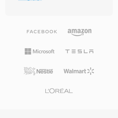
biasanya mencapai rasio kompresi 10:1.
menghilangkan hambatan lisensi yang
Dikembangkan oleh Fraunhofer Society bekerja
menahan codec proprietary. Format ini
sama dengan ilmuwan digital lainnya, format ini
mencapai kualitas transparan pada sekitar
menjadi standar internasional pada tahun 1993
setengah bitrate MP3 dan mengalahkan AAC
sebagai bagian dari spesifikasi MPEG-1. File
pada rate yang setara. Dan latensi rendahnya
MP3 dapat dikodekan pada berbagai bit rate,
menjadikannya codec wajib untuk WebRTC,
umumnya berkisar dari 128 kbps hingga 320
sehingga setiap browser modern dilengkapi
kbps, memungkinkan pengguna
dengan decoder Opus. WhatsApp, Discord,
menyeimbangkan ukuran file dan fidelitas
Zoom, dan YouTube semuanya mengandalkan
audio. Kompresi yang efisien, kompatibilitas
Opus untuk audio real-time.
perangkat yang luas, dan ukuran file yang kecil
menjadikannya kekuatan pendorong di balik
revolusi musik digital, memungkinkan
penyimpanan dan distribusi musik yang praktis
melalui internet. Saat ini, MP3 tetap menjadi
salah satu format audio yang paling didukung