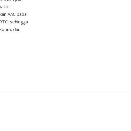
at ini
hkan AAC pada
bRTC, sehingga
 Zoom, dan