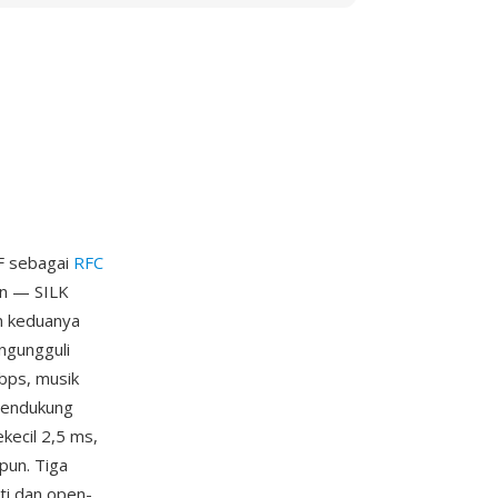
TF sebagai
RFC
an — SILK
n keduanya
ngungguli
kbps, musik
 mendukung
kecil 2,5 ms,
pun. Tiga
ti dan open-