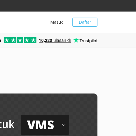
Masuk
Daftar
a
10,220
ulasan di
VMS
tuk