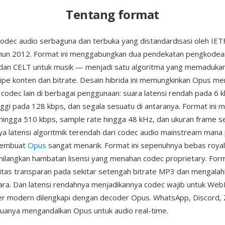
Tentang format
odec audio serbaguna dan terbuka yang distandardisasi oleh IE
hun 2012. Format ini menggabungkan dua pendekatan pengkode
 dan CELT untuk musik — menjadi satu algoritma yang memaduka
ipe konten dan bitrate. Desain hibrida ini memungkinkan Opus me
 codec lain di berbagai penggunaan: suara latensi rendah pada 6 
inggi pada 128 kbps, dan segala sesuatu di antaranya. Format ini
6 hingga 510 kbps, sample rate hingga 48 kHz, dan ukuran frame se
 latensi algoritmik terendah dari codec audio mainstream mana 
membuat
Opus
sangat menarik. Format ini sepenuhnya bebas royal
ilangkan hambatan lisensi yang menahan codec proprietary. Form
itas transparan pada sekitar setengah bitrate MP3 dan mengala
ara. Dan latensi rendahnya menjadikannya codec wajib untuk We
er modern dilengkapi dengan decoder Opus. WhatsApp, Discord,
anya mengandalkan Opus untuk audio real-time.