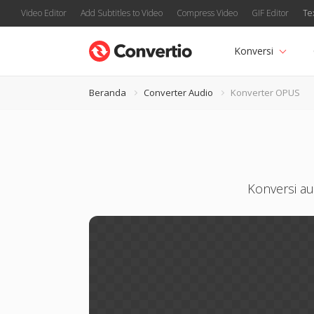
Video Editor
Add Subtitles to Video
Compress Video
GIF Editor
Te
Konversi
Beranda
Converter Audio
Konverter OPUS
Konversi au