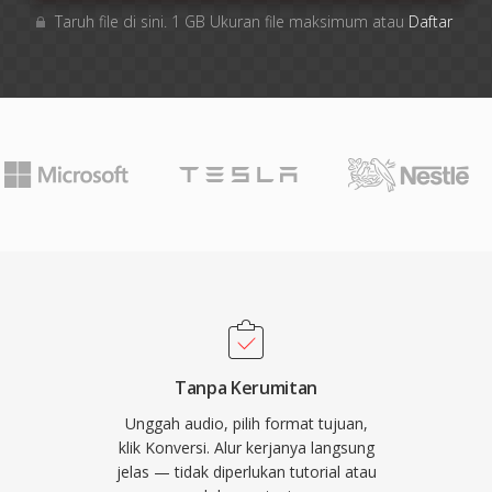
Taruh file di sini. 1 GB Ukuran file maksimum atau
Daftar
Tanpa Kerumitan
Unggah audio, pilih format tujuan,
klik Konversi. Alur kerjanya langsung
jelas — tidak diperlukan tutorial atau