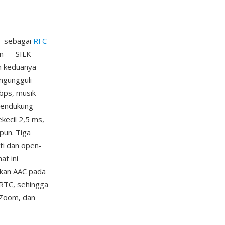
TF sebagai
RFC
an — SILK
n keduanya
ngungguli
kbps, musik
 mendukung
kecil 2,5 ms,
pun. Tiga
ti dan open-
at ini
hkan AAC pada
bRTC, sehingga
 Zoom, dan