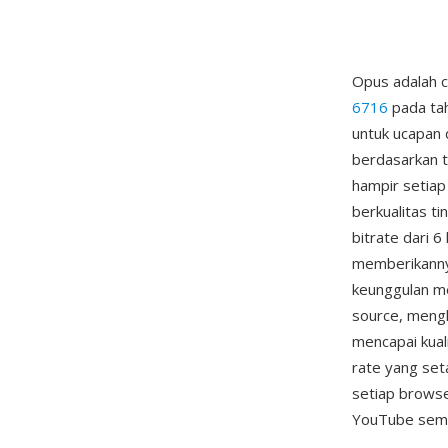
Opus adalah c
6716
pada ta
untuk ucapan
berdasarkan t
hampir setiap
berkualitas t
bitrate dari 
memberikannya
keunggulan 
source, mengh
mencapai kual
rate yang set
setiap brows
YouTube semu