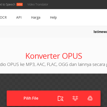
xt to Speech
Video Translator
OCR
API
Harga
Help
Istimew
Konverter OPUS
dio OPUS ke MP3, AAC, FLAC, OGG dan lainnya secara g
Pilih File