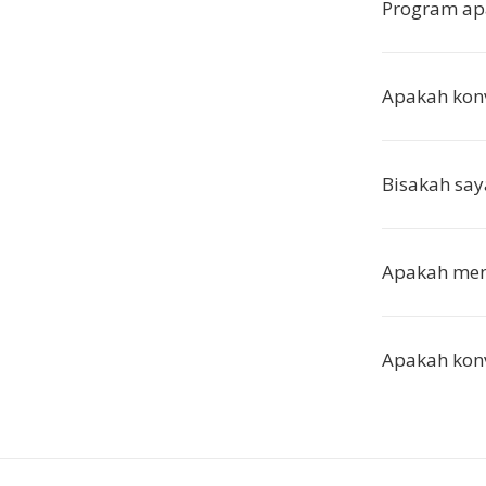
Program ap
Apakah konv
Bisakah sa
Apakah men
Apakah konv