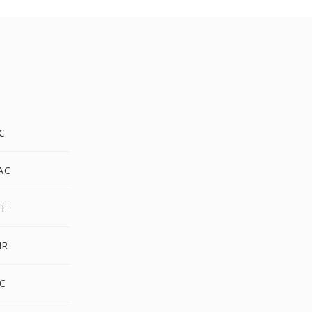
C
AC
FF
MR
OC