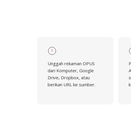
1
Unggah rekaman OPUS
P
dari Komputer, Google
A
Drive, Dropbox, atau
s
berikan URL ke sumber.
k