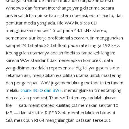
sebagai standar de facto untuk audio tanpa kompresi di
Windows dan format interchange yang diterima secara
universal di hampir setiap sistem operasi, editor audio, dan
pemutar media yang ada. File WAV kualitas CD
menggunakan sampel 16-bit pada 44.1 kHz stereo,
sementara alur kerja profesional secara rutin menggunakan
sampel 24-bit atau 32-bit float pada rate hingga 192 kHz.
Keunggulan utamanya adalah fidelitas tanpa kehilangan:
karena WAV standar tidak menerapkan kompresi, data
yang disimpan adalah representasi digital yang persis dari
rekaman asli, menjadikannya pilihan utama untuk mastering
dan pengarsipan. WAV juga mendukung metadata tertanam
melalui
chunk INFO dan BWF
, memungkinkan timestamping
dan catatan produksi. Trade-off utamanya adalah ukuran
file — satu menit stereo kualitas CD memakan sekitar 10
MB — dan struktur RIFF 32-bit memberlakukan batas 4
GB, meskipun RF64 menghilangkan batasan tersebut.