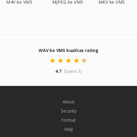
M4V ke VMS
MJPEG ke VMS
MKV ke VMS
WAV ke VMS kualitas rating
4.7
(Suara 3)
About
Security
Format
Help