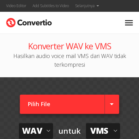
Video Editor
Add Subtitles to Video
Selanjutnya
Konverter WAV ke VMS
Hasilkan audio voice mail VMS dari WAV tidak
terkompresi
Pilih File
WAV
VMS
untuk