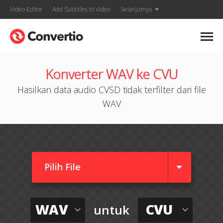
Video Editor
Add Subtitles to Video
Selanjutnya
Konverter WAV ke CVU
Hasilkan data audio CVSD tidak terfilter dari file
WAV
Pilih File
WAV
CVU
untuk