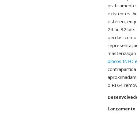
praticamente 
existentes. A
estéreo, enqu
24 ou 32 bits
perdas: como
representação
masterização
blocos INFO 
contrapartid
aproximadame
o RF64 remov
Desenvolved
Lançamento i