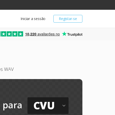
Iniciar a sessão
Registar-se
10,220
avaliações no
vos WAV
CVU
para