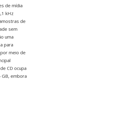
es de mídia
4,1 kHz
 amostras de
dade sem
ão uma
da para
por meio de
cipal
 de CD ocupa
4 GB, embora