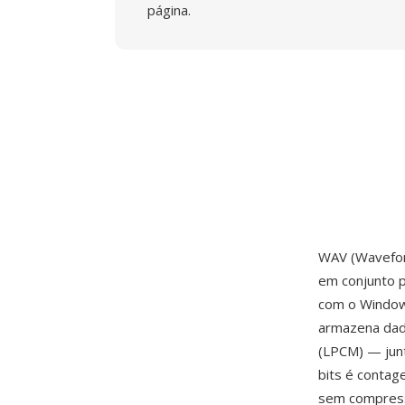
página.
WAV (Wavefor
em conjunto 
com o Windows
armazena dad
(LPCM) — jun
bits é contag
sem compress