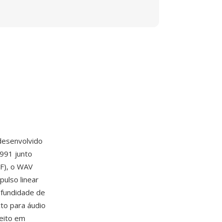
desenvolvido
991 junto
FF), o WAV
ulso linear
fundidade de
cto para áudio
eito em