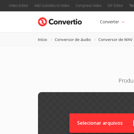
Video Editor
Add Subtitles to Video
Compress Video
GIF Editor
Te
Converter
Início
Conversor de áudio
Conversor de WAV
Produz
Selecionar arquivos