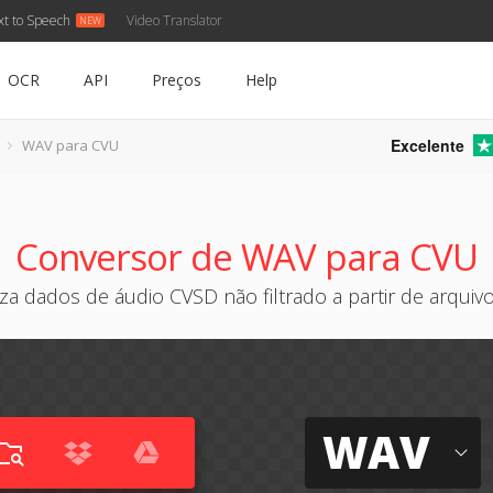
xt to Speech
Video Translator
OCR
API
Preços
Help
Excelente
WAV para CVU
Conversor de WAV para CVU
a dados de áudio CVSD não filtrado a partir de arqui
WAV