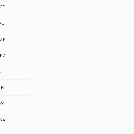
IFF
AC
AMR
MP2
U
LN
PX
64