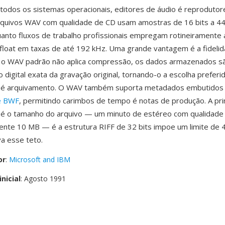
todos os sistemas operacionais, editores de áudio é reprodutor
rquivos WAV com qualidade de CD usam amostras de 16 bits a 4
anto fluxos de trabalho profissionais empregam rotineiramente
 float em taxas de até 192 kHz. Uma grande vantagem é a fideli
 o WAV padrão não aplica compressão, os dados armazenados s
 digital exata da gravação original, tornando-o a escolha preferi
 é arquivamento. O WAV também suporta metadados embutidos 
e BWF
, permitindo carimbos de tempo é notas de produção. A prin
a é o tamanho do arquivo — um minuto de estéreo com qualidade
nte 10 MB — é a estrutura RIFF de 32 bits impoe um limite de 
a esse teto.
or
:
Microsoft and IBM
nicial
: Agosto 1991