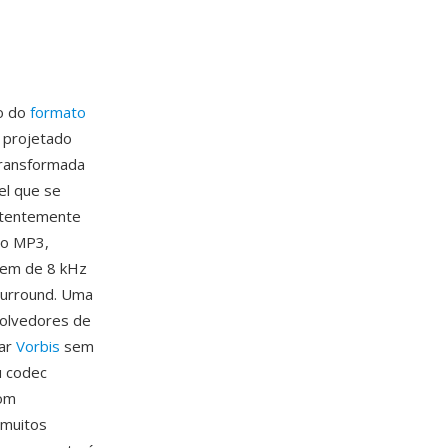
ro do
formato
i projetado
transformada
el que se
istentemente
ao MP3,
gem de 8 kHz
surround. Uma
volvedores de
tar
Vorbis
sem
u codec
com
 muitos