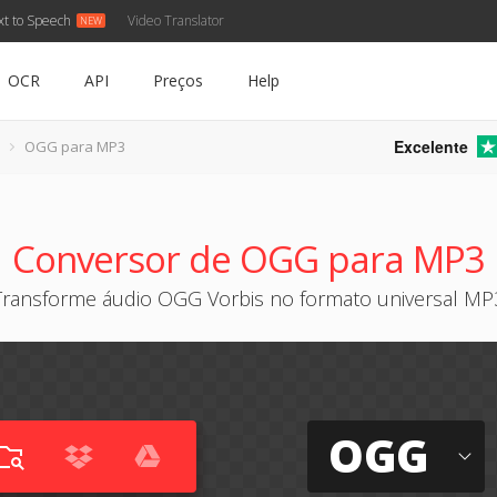
xt to Speech
Video Translator
OCR
API
Preços
Help
Excelente
OGG para MP3
Conversor de OGG para MP3
Transforme áudio OGG Vorbis no formato universal MP
OGG