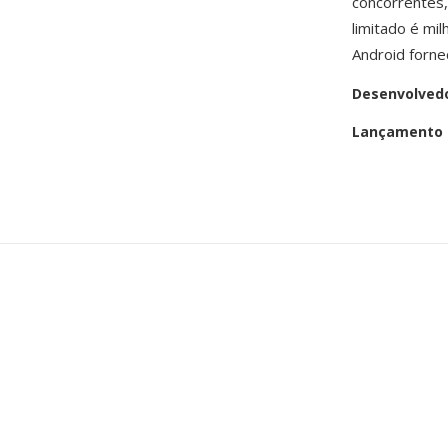
concorrentes
limitado é mi
Android forne
Desenvolved
Lançamento i