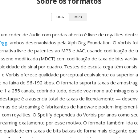
Sobre os formatos
OGG
MP3
um codec de áudio com perdas aberto é livre de royalties dent
 Ogg
, ambos desenvolvidos pela Xiph.Org Foundation. O Vorbis fo
rnativa livre de patentes ao MP3 e AAC, usando codificação de 
osseno modificada (MDCT) com codificação de taxa de bits variáv
lexidade do sinal por quadro. Testes de escuta cega têm cons
o Vorbis oferece qualidade perceptual equivalente ou superior 
e na faixa de 96-192 kbps. O formato suporta taxas de amostra
e 1 a 255 canais, cobrindo tudo, desde voz mono até mixagens 
estaque é a ausencia total de taxas de licenciamento — desen
formas de streaming é fabricantes de hardware podem implemen
 com royalties. O Spotify dependeu do Vorbis por anos como se
streaming exatamente por esse motivo. O formato também lida 
 qualidade em taxas de bits baixas de forma mais elegante que