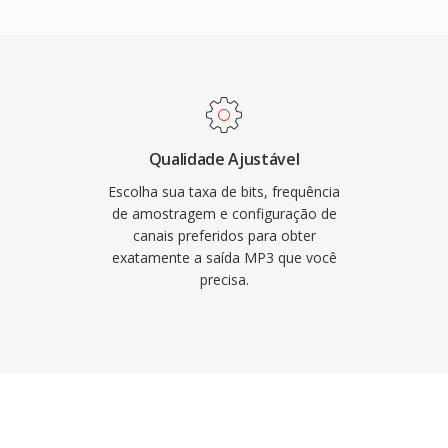
idos o tornaram a força
ital, possibilitando
música pela internet.
atos de áudio mais
nte todos os
ais é dispositivos
Qualidade Ajustável
Escolha sua taxa de bits, frequência
de amostragem e configuração de
canais preferidos para obter
exatamente a saída MP3 que você
precisa.