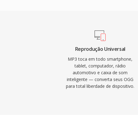
dispositivos é tamanhos de arquivo reduz
motriz por trás da revolução da música dig
armazenamento é distribuição prática de 
Hoje, o MP3 contínua sendo um dos form
universalmente suportados em praticame
reprodutores de mídia, sistemas operacion
Reprodução Universal
portáteis.
MP3 toca em todo smartphone,
tablet, computador, rádio
automotivo e caixa de som
inteligente — converta seus OGG
para total liberdade de dispositivo.