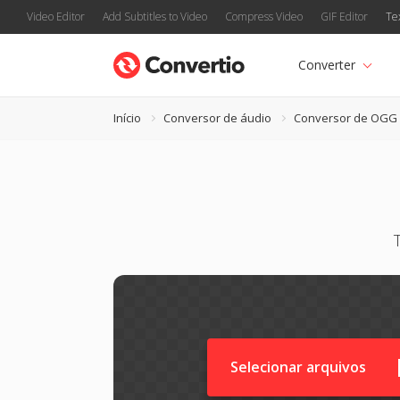
Video Editor
Add Subtitles to Video
Compress Video
GIF Editor
Te
Converter
Início
Conversor de áudio
Conversor de OGG
Selecionar arquivos