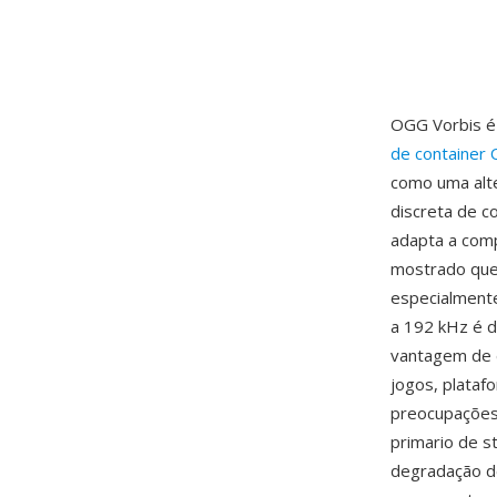
OGG Vorbis é 
de container
como uma alte
discreta de c
adapta a comp
mostrado que 
especialment
a 192 kHz é d
vantagem de d
jogos, plata
preocupações
primario de 
degradação de