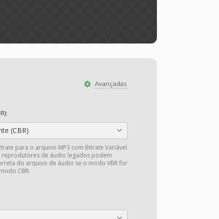
Avançadas
R):
nte (CBR)
itrate para o arquivo MP3 com Bitrate Variável
s reprodutores de áudio legados podem
rreta do arquivo de áudio se o modo VBR for
 modo CBR.