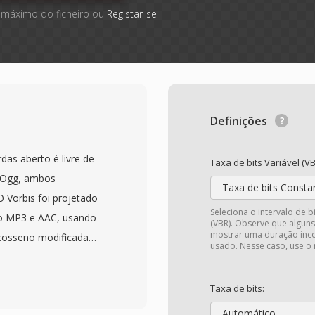
 máximo do ficheiro ou
Registar-se
Definições
as aberto é livre de
Taxa de bits Variável (VB
r Ogg, ambos
Taxa de bits Consta
O Vorbis foi projetado
Seleciona o intervalo de b
ao MP3 e AAC, usando
(VBR). Observe que algun
mostrar uma duração inco
 cosseno modificada
usado. Nesse caso, use o
ariável que se adapta a
s de escuta cega têm
Taxa de bits:
 oferece qualidade
Automático