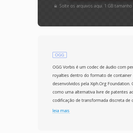
Solte os arquivos aqui. 1 GB tamanho
OGG
OGG Vorbis é um codec de áudio com perd
royalties dentro do formato de containe
desenvolvidos pela Xiph.Org Foundation. 
como uma alternativa livre de patentes 
codificação de transformada discreta de
(MDCT) com codificação de taxa de bits v
leia mais
complexidade do sinal por quadro. Teste
consistentemente mostrado que o Vorbis