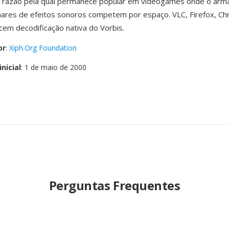
, razão pela qual permanece popular em videogames onde o ar
lhares de efeitos sonoros competem por espaço. VLC, Firefox, C
cem decodificação nativa do Vorbis.
or
:
Xiph.Org Foundation
nicial
: 1 de maio de 2000
Perguntas Frequentes