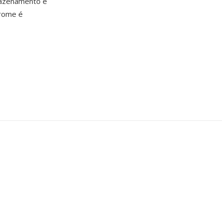
mazenamento é
hrome é