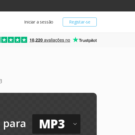
Iniciar a sessão
Registar-se
10,220
avaliações no
3
MP3
para