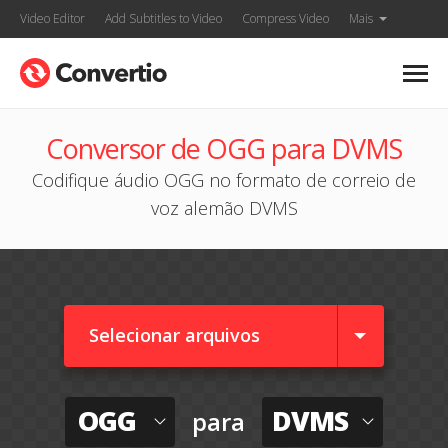
Video Editor
Add Subtitles to Video
Compress Video
Mais
Conversor de OGG para DVMS
Codifique áudio OGG no formato de correio de
voz alemão DVMS
Selecionar arquivos
OGG
DVMS
para