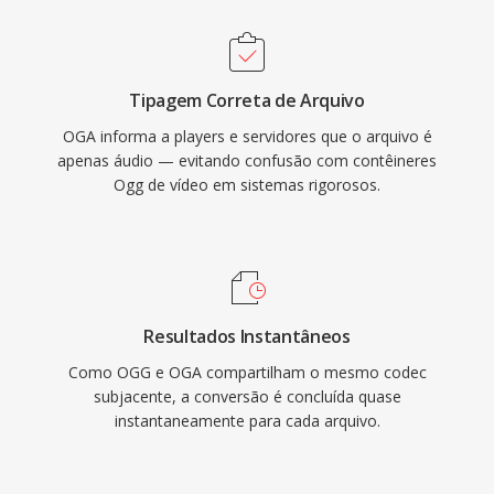
royalties, o OGA evita às complexidades de
licenciamento de patentes que afetam
formatos proprietários. O formato suporta
Tipagem Correta de Arquivo
metadados de comentarios Vorbis para
OGA informa a players e servidores que o arquivo é
etiquetar artista, álbum é informações de faixa
apenas áudio — evitando confusão com contêineres
de forma padronizada. O OGA é reproduzido
Ogg de vídeo em sistemas rigorosos.
nativamente no Firefox, navegadores
baseados em Chromium, VLC é na maioria dos
ambientes desktop Linux, tornando-o uma
escolha prática para distribuição de áudio na
web é fluxos de trabalho de arquivamento.
Resultados Instantâneos
Como OGG e OGA compartilham o mesmo codec
subjacente, a conversão é concluída quase
instantaneamente para cada arquivo.