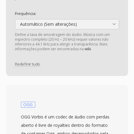
Frequência:
Automático (Sem alterações)
Define a taxa de amostragem do áudio. Música com um
espectro completo (20 Hz – 20 kHz) requer valores não
inferiores a 44.1 kHz para atingir a transparência. Mais
informações podem ser encontradas na
wiki
.
Redefinir tudo
OGG
OGG Vorbis é um codec de áudio com perdas
aberto é livre de royalties dentro do formato
de container Ogg, ambos desenvolvidos pela