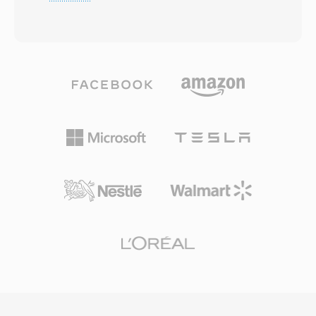
clareza ao sinalizar explicitamente que um
plataformas de streaming é fabricantes de
arquivo contém apenas dados de áudio.
hardware podem implementar Vorbis sem
Internamente, os arquivos OGA podem
preocupações com royalties. O Spotify
carregar áudio codificado com Vorbis, FLAC,
dependeu do Vorbis por anos como seu codec
Speex ou Opus — o container é agnostico em
primario de streaming exatamente por esse
relacao ao codec, servindo como wrapper de
motivo. O formato também lida com
transporte com suporte a fluxos logicos
degradação de qualidade em taxas de bits
encadeados é busca baseada em granulos. Um
baixas de forma mais elegante que muitos
beneficio do OGA é a interoperabilidade:
concorrentes, razão pela qual permanece
aplicativos que encontram a extensão .oga
popular em videogames onde o
podem otimizar para reprodução exclusiva de
armazenamento é limitado é milhares de
áudio sem procurar faixas de vídeo, resultando
efeitos sonoros competem por espaço. VLC,
em tempos de carregamento mais rápidos é
Firefox, Chrome é Android fornecem
menor uso de memória. Como o container
decodificação nativa do Vorbis.
Ogg é seus codecs associados são
inteiramente de código aberto é livres de