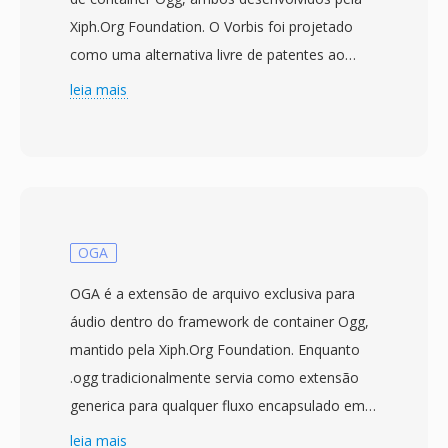
Xiph.Org Foundation. O Vorbis foi projetado
como uma alternativa livre de patentes ao
MP3 e AAC, usando codificação de
leia mais
transformada discreta de cosseno modificada
(MDCT) com codificação de taxa de bits
variável que se adapta a complexidade do sinal
por quadro. Testes de escuta cega têm
consistentemente mostrado que o Vorbis
oferece qualidade perceptual equivalente ou
OGA
superior ao MP3, especialmente na faixa de
OGA é a extensão de arquivo exclusiva para
96-192 kbps. O formato suporta taxas de
áudio dentro do framework de container Ogg,
amostragem de 8 kHz a 192 kHz é de 1 a 255
mantido pela Xiph.Org Foundation. Enquanto
canais, cobrindo tudo, desde voz mono até
.ogg tradicionalmente servia como extensão
mixagens surround. Uma vantagem de
generica para qualquer fluxo encapsulado em
destaque é a ausencia total de taxas de
Ogg, a introducao do .oga em 2007 trouxe
leia mais
licenciamento — desenvolvedores de jogos,