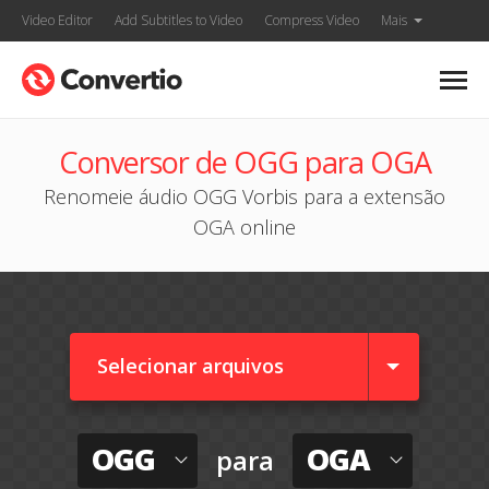
Video Editor
Add Subtitles to Video
Compress Video
Mais
Conversor de OGG para OGA
Renomeie áudio OGG Vorbis para a extensão
OGA online
Selecionar arquivos
OGG
OGA
para