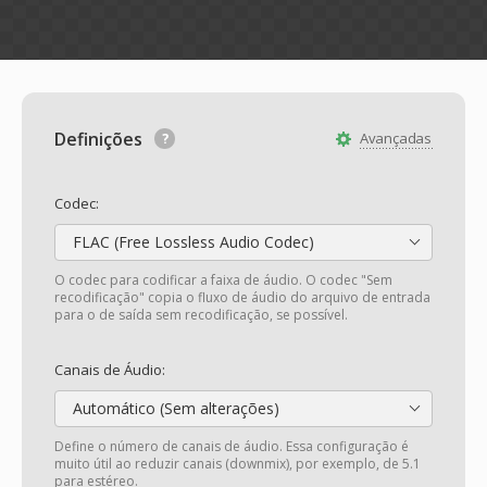
Definições
Avançadas
Codec:
FLAC (Free Lossless Audio Codec)
O codec para codificar a faixa de áudio. O codec "Sem
recodificação" copia o fluxo de áudio do arquivo de entrada
para o de saída sem recodificação, se possível.
Canais de Áudio:
Automático (Sem alterações)
Define o número de canais de áudio. Essa configuração é
muito útil ao reduzir canais (downmix), por exemplo, de 5.1
para estéreo.