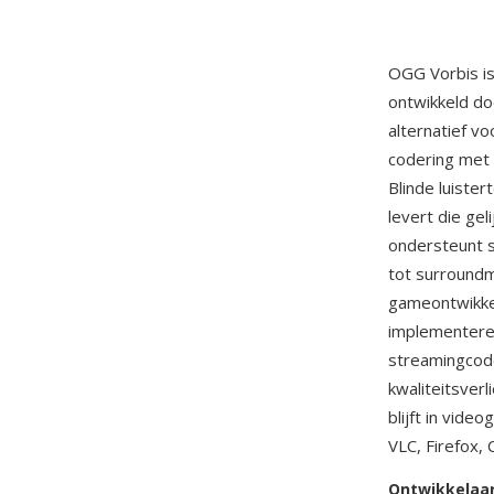
OGG Vorbis is
ontwikkeld do
alternatief v
codering met 
Blinde luiste
levert die gel
ondersteunt s
tot surroundm
gameontwikke
implementeren
streamingcode
kwaliteitsverl
blijft in vid
VLC, Firefox,
Ontwikkelaa