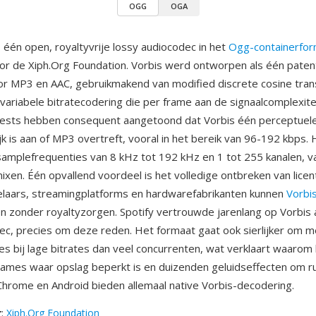
OGG
OGA
 één open, royaltyvrije lossy audiocodec in het
Ogg-containerfor
or de Xiph.Org Foundation. Vorbis werd ontworpen als één patent
oor MP3 en AAC, gebruikmakend van modified discrete cosine tr
variabele bitratecodering die per frame aan de signaalcomplexite
rtests hebben consequent aangetoond dat Vorbis één perceptuele 
ijk is aan of MP3 overtreft, vooral in het bereik van 96-192 kbps.
amplefrequenties van 8 kHz tot 192 kHz en 1 tot 255 kanalen, 
ixen. Één opvallend voordeel is het volledige ontbreken van lice
laars, streamingplatforms en hardwarefabrikanten kunnen
Vorbi
 zonder royaltyzorgen. Spotify vertrouwde jarenlang op Vorbis a
c, precies om deze reden. Het formaat gaat ook sierlijker om m
ies bij lage bitrates dan veel concurrenten, wat verklaart waarom 
eogames waar opslag beperkt is en duizenden geluidseffecten om ru
 Chrome en Android bieden allemaal native Vorbis-decodering.
r
:
Xiph.Org Foundation