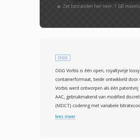
Zet bestanden hier neer. 1 GB maxim
OGG
OGG Vorbis is één open, royaltyvrije loss
containerformaat, beide ontwikkeld door 
Vorbis werd ontworpen als één patentvrij
AAC, gebruikmakend van modified discret
(MDCT) codering met variabele bitratecod
de signaalcomplexiteit aanpast. Blinde lui
lees meer
consequent aangetoond dat Vorbis één pe
levert die gelijk is aan of MP3 overtreft, v