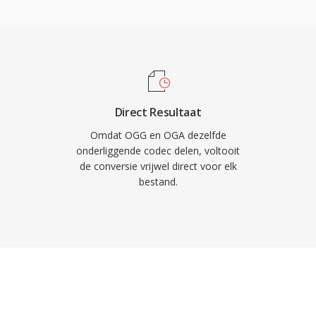
 snellere laadtijden en
ntainer en bijbehorende
 zijn, vermijdt OGA de
ormaten treffen. Het
adata voor het taggen
op één gestandaardiseerde
Direct Resultaat
 Chromium-gebaseerde
Omdat OGG en OGA dezelfde
topomgevingen,
onderliggende codec delen, voltooit
de conversie vrijwel direct voor elk
r webaudiodistributie en
bestand.