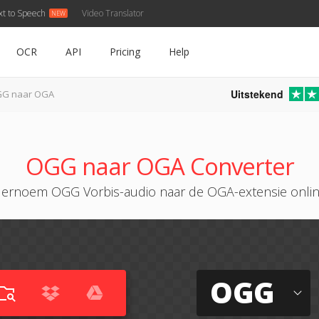
xt to Speech
Video Translator
OCR
API
Pricing
Help
Uitstekend
G naar OGA
OGG naar OGA Converter
ernoem OGG Vorbis-audio naar de OGA-extensie onli
OGG