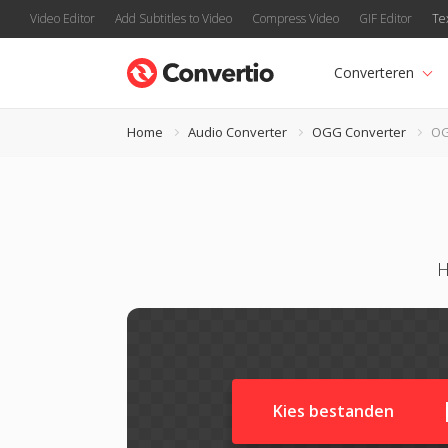
Video Editor
Add Subtitles to Video
Compress Video
GIF Editor
Te
Converteren
Home
Audio Converter
OGG Converter
OG
H
Kies bestanden