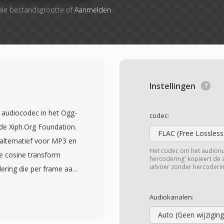
ale bestandsgrootte of
Aanmelden
Instellingen
y audiocodec in het Ogg-
codec:
de Xiph.Org Foundation.
FLAC (Free Lossless
 alternatief voor MP3 en
Het codec om het audion
e cosine transform
hercodering' kopieert de
uitvoer zonder hercoderin
ering die per frame aan
stertests hebben
rceptuele kwaliteit
Audiokanalen:
ooral in het bereik van
Auto (Geen wijziging