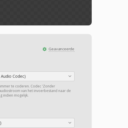
Geavanceerde
 Audio Codec)
ummer te coderen. Codec 'Zonder
 audiostroom van het invoerbestand naar de
g indien mogelijk.
)