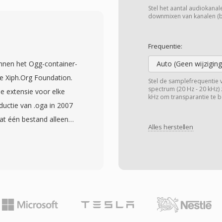
mplefrequenties van 8
Stel het aantal audiokanalen
n monspraak tot
downmixen van kanalen (bij
 het volledige ontbreken
 streamingplatforms en
Frequentie:
ementeren zonder
innen het Ogg-container-
Auto (Geen wijziging
ng op Vorbis als primaire
 Xiph.Org Foundation.
Stel de samplefrequentie 
Het formaat gaat ook
spectrum (20 Hz - 20 kHz) 
e extensie voor elke
kHz om transparantie te b
 bitrates dan veel
ductie van .oga in 2007
ulair blijft in
dat één bestand alleen
izenden geluidseffecten
Alles herstellen
nnen OGA-bestanden
 en Android bieden
is, FLAC, Speex of Opus
ent als transportwrapper
sche bitstreams en
ordeel van OGA is
a-extensie tegenkomen,
ergave zonder te hoeven