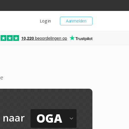
Log in
Aanmelden
10,220
beoordelingen op
ne
OGA
naar