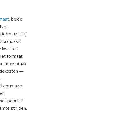
maat
, beide
vrij
ansform (MDCT)
it aanpast.
kwaliteit
 Het formaat
van monspraak
ntiekosten —
s
ls primaire
et
het populair
imte strijden.