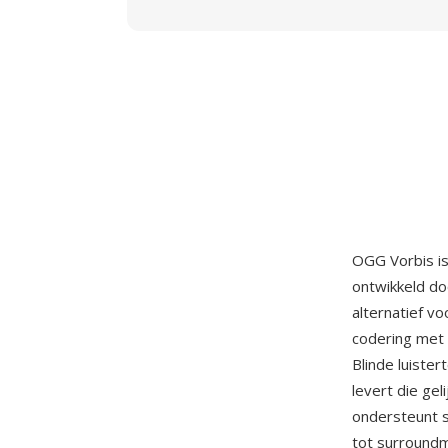
OGG Vorbis is
ontwikkeld do
alternatief v
codering met 
Blinde luiste
levert die gel
ondersteunt s
tot surroundm