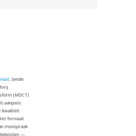
maat
, beide
vrij
ansform (MDCT)
it aanpast.
kwaliteit
 Het formaat
van monspraak
ntiekosten —