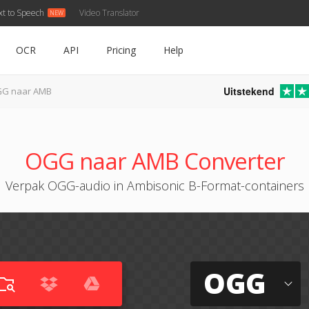
xt to Speech
Video Translator
OCR
API
Pricing
Help
Uitstekend
G naar AMB
OGG naar AMB Converter
Verpak OGG-audio in Ambisonic B-Format-containers
OGG