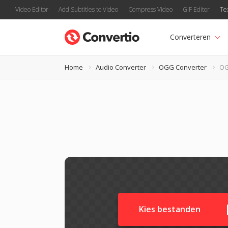
Video Editor
Add Subtitles to Video
Compress Video
GIF Editor
Te
Converteren
Home
Audio Converter
OGG Converter
OG
Kies bestanden