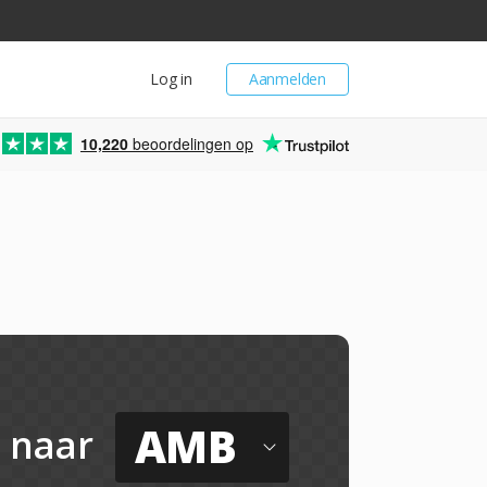
Log in
Aanmelden
10,220
beoordelingen op
AMB
naar