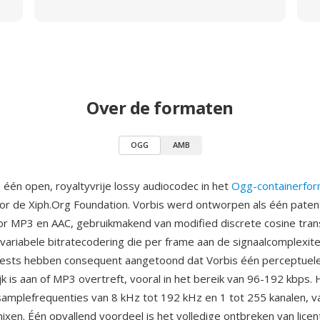
Over de formaten
OGG
AMB
 één open, royaltyvrije lossy audiocodec in het
Ogg-containerfor
or de Xiph.Org Foundation. Vorbis werd ontworpen als één patent
oor MP3 en AAC, gebruikmakend van modified discrete cosine tr
variabele bitratecodering die per frame aan de signaalcomplexite
rtests hebben consequent aangetoond dat Vorbis één perceptuele 
ijk is aan of MP3 overtreft, vooral in het bereik van 96-192 kbps.
amplefrequenties van 8 kHz tot 192 kHz en 1 tot 255 kanalen, 
ixen. Één opvallend voordeel is het volledige ontbreken van lice