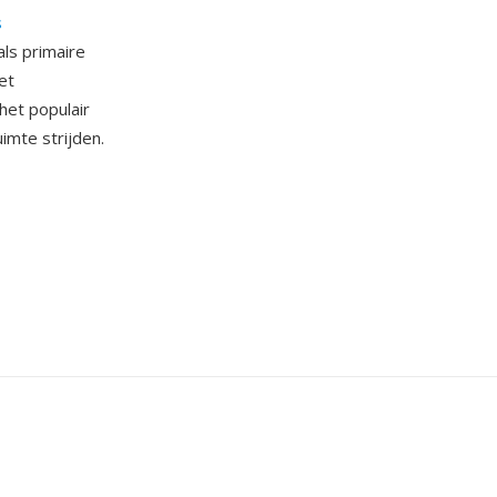
s
ls primaire
et
het populair
imte strijden.