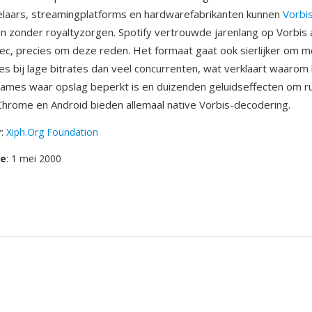
laars, streamingplatforms en hardwarefabrikanten kunnen
Vorbi
 zonder royaltyzorgen. Spotify vertrouwde jarenlang op Vorbis a
c, precies om deze reden. Het formaat gaat ook sierlijker om m
ies bij lage bitrates dan veel concurrenten, wat verklaart waarom 
eogames waar opslag beperkt is en duizenden geluidseffecten om ru
 Chrome en Android bieden allemaal native Vorbis-decodering.
r
:
Xiph.Org Foundation
se
: 1 mei 2000