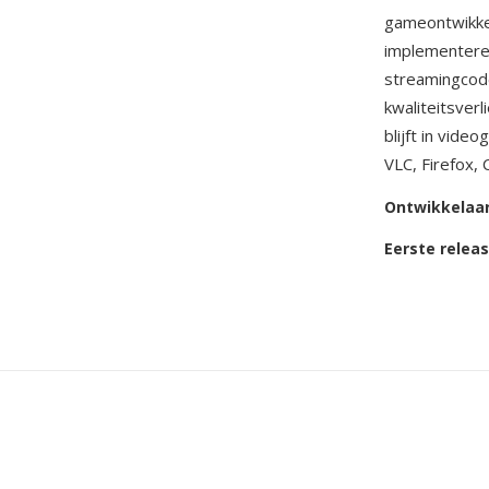
gameontwikke
implementeren
streamingcode
kwaliteitsverl
blijft in vid
VLC, Firefox,
Ontwikkelaa
Eerste relea