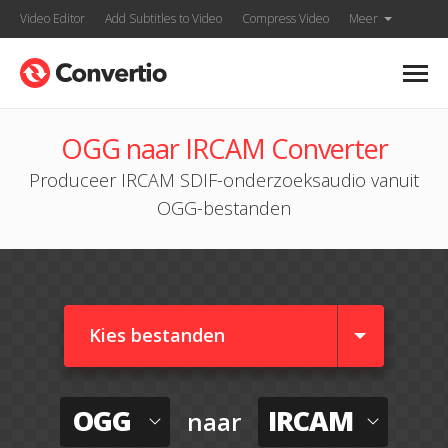
Video Editor
Add Subtitles to Video
Compress Video
Meer
OGG naar IRCAM Converter
Produceer IRCAM SDIF-onderzoeksaudio vanuit
OGG-bestanden
Kies bestanden
OGG
IRCAM
naar