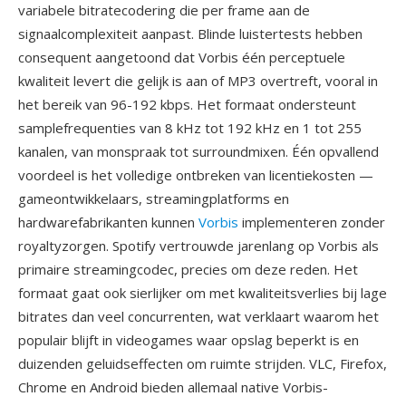
variabele bitratecodering die per frame aan de
signaalcomplexiteit aanpast. Blinde luistertests hebben
consequent aangetoond dat Vorbis één perceptuele
kwaliteit levert die gelijk is aan of MP3 overtreft, vooral in
het bereik van 96-192 kbps. Het formaat ondersteunt
samplefrequenties van 8 kHz tot 192 kHz en 1 tot 255
kanalen, van monspraak tot surroundmixen. Één opvallend
voordeel is het volledige ontbreken van licentiekosten —
gameontwikkelaars, streamingplatforms en
hardwarefabrikanten kunnen
Vorbis
implementeren zonder
royaltyzorgen. Spotify vertrouwde jarenlang op Vorbis als
primaire streamingcodec, precies om deze reden. Het
formaat gaat ook sierlijker om met kwaliteitsverlies bij lage
bitrates dan veel concurrenten, wat verklaart waarom het
populair blijft in videogames waar opslag beperkt is en
duizenden geluidseffecten om ruimte strijden. VLC, Firefox,
Chrome en Android bieden allemaal native Vorbis-