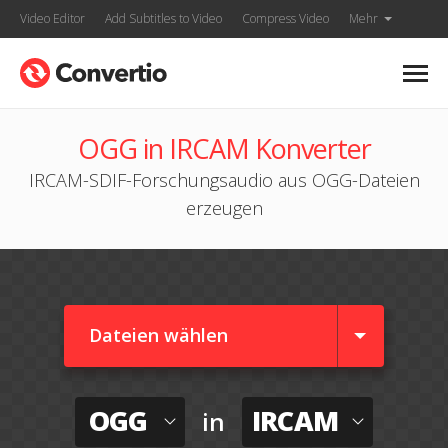
Video Editor
Add Subtitles to Video
Compress Video
Mehr
OGG in IRCAM Konverter
IRCAM-SDIF-Forschungsaudio aus OGG-Dateien
erzeugen
Dateien wählen
OGG
IRCAM
in