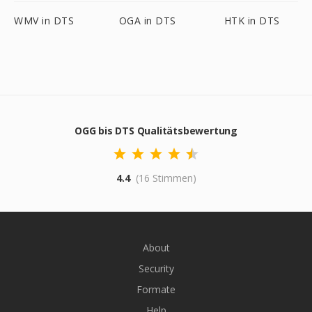
WMV in DTS
OGA in DTS
HTK in DTS
OGG bis DTS Qualitätsbewertung
4.4
(16 Stimmen)
About
Security
Formate
Help