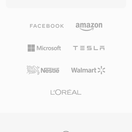
5.1 diskrete Surround-Sound-Kanäle bei
Spotify verwendete Vorbis über Jahre als
Bitraten typischerweise zwischen 768 kbps und
primären Streaming-Codec aus genau diesem
1,5 Mbps. Anders als konkurrierende Codecs,
Grund. Das Format bewältigt zudem
die auf aggressive psychoakustische
Qualitätsverluste bei niedrigen Bitraten
Modellierung setzen, weist DTS jedem Kanal
eleganter als viele Konkurrenten, weshalb es in
ein höheres Datenbudget zu und bewahrt so
Videospielen beliebt bleibt, wo Speicher knapp
feinere räumliche Details und leise
ist und Tausende Soundeffekte um Platz
Dynamiknuancen. Das Format kodiert Audio
konkurrieren. VLC, Firefox, Chrome und Android
mittels Subband-ADPCM in Kombination mit
bieten native Vorbis-Dekodierung.
Vektorquantisierung und erzeugt ein
wahrnehmbar reichhaltiges Klangfeld. Die
erweiterte Variante DTS-HD Master Audio
ergänzt eine verlustfreie Erweiterungsebene für
bitgenaue Wiedergabe bis 24 Bit/192 kHz. Zu
den wesentlichen Stärken zählen die breite
Hardware-Verbreitung in AV-Receivern,