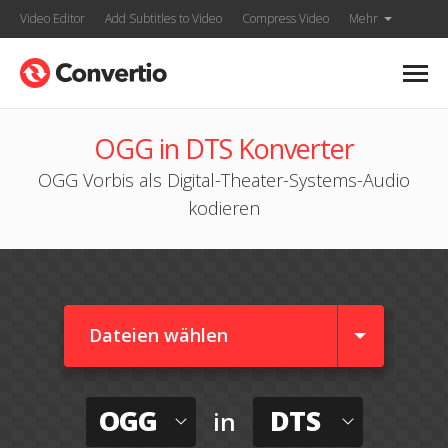
Video Editor
Add Subtitles to Video
Compress Video
Mehr
OGG in DTS Konverter
OGG Vorbis als Digital-Theater-Systems-Audio
kodieren
Dateien wählen
OGG
DTS
in