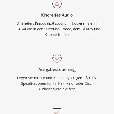
Spielkonsolen und Automotive-
Infotainmentsystemen sowie eine robuste
Kinoreifes Audio
Fehlerverdeckung, die kleinere Disc- oder
DTS liefert Kinoqualitätssound — kodieren Sie Ihr
Streamfehler kaschiert. Für alle, die mit
OGG-Audio in den Surround-Codec, dem Blu-ray und
Surround-Sound-Inhalten für physische Medien
Kino vertrauen.
oder hochwertiges Streaming arbeiten, bietet
DTS einen bewährten Weg vom Studiomix ins
Wohnzimmer.
Ausgabesteuerung
Legen Sie Bitrate und Kanal-Layout gemäß DTS-
Spezifikationen für Ihr Heimkino- oder Disc-
Authoring-Projekt fest.