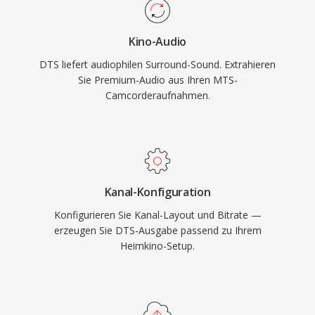
Spielkonsolen und Automotive-
erkannt und können direkt in Schnitt-Timelines
Infotainmentsystemen sowie eine robuste
importiert werden, wobei einige Workflows
Kino-Audio
Fehlerverdeckung, die kleinere Disc- oder
vom Transkodieren in schnittoptimierte
DTS liefert audiophilen Surround-Sound. Extrahieren
Streamfehler kaschiert. Für alle, die mit
Formate für flüssigerere Echtzeitperformance
Sie Premium-Audio aus Ihren MTS-
Surround-Sound-Inhalten für physische Medien
profitieren.
Camcorderaufnahmen.
oder hochwertiges Streaming arbeiten, bietet
DTS einen bewährten Weg vom Studiomix ins
Wohnzimmer.
Kanal-Konfiguration
Konfigurieren Sie Kanal-Layout und Bitrate —
erzeugen Sie DTS-Ausgabe passend zu Ihrem
Heimkino-Setup.