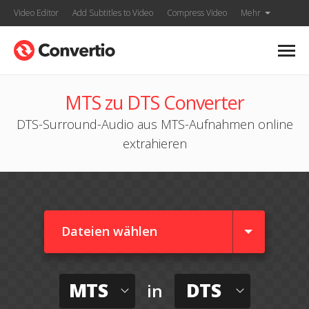
Video Editor
Add Subtitles to Video
Compress Video
Mehr
MTS zu DTS Converter
DTS-Surround-Audio aus MTS-Aufnahmen online
extrahieren
Dateien wählen
MTS
DTS
in