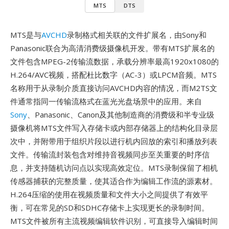
MTS
DTS
MTS是与
AVCHD
录制格式相关联的文件扩展名，由Sony和
Panasonic联合为高清消费级摄像机开发。带有MTS扩展名的
文件包含MPEG-2传输流数据，承载分辨率最高1920x1080的
H.264/AVC视频，搭配杜比数字（AC-3）或LPCM音频。MTS
名称用于从录制介质直接访问AVCHD内容的情况，而M2TS文
件通常指同一传输流格式在蓝光光盘场景中的应用。来自
Sony
、Panasonic、Canon及其他制造商的消费级和半专业级
摄像机将MTS文件写入存储卡或内部存储器上的结构化目录层
次中，并附带用于组织片段以进行机内回放的索引和播放列表
文件。传输流封装包含对维持音视频同步至关重要的时序信
息，并支持随机访问点以实现高效定位。MTS录制保留了相机
传感器捕获的完整质量，使其适合作为编辑工作流的源素材。
H.264压缩的使用在视频质量和文件大小之间提供了有效平
衡，可在常见的SD和SDHC存储卡上实现更长的录制时间。
MTS文件被所有主流视频编辑软件识别，可直接导入编辑时间