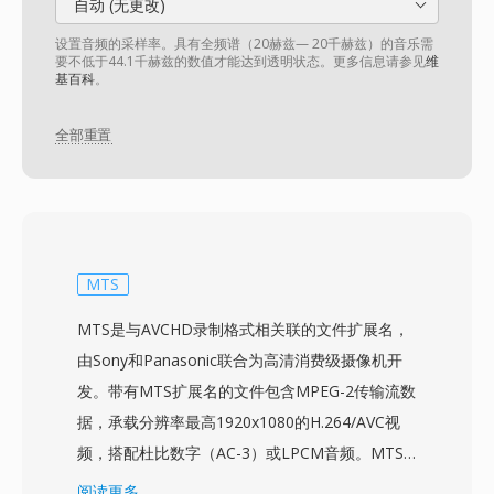
自动 (无更改)
设置音频的采样率。具有全频谱（20赫兹— 20千赫兹）的音乐需
要不低于44.1千赫兹的数值才能达到透明状态。更多信息请参见
维
基百科
。
全部重置
MTS
MTS是与AVCHD录制格式相关联的文件扩展名，
由Sony和Panasonic联合为高清消费级摄像机开
发。带有MTS扩展名的文件包含MPEG-2传输流数
据，承载分辨率最高1920x1080的H.264/AVC视
频，搭配杜比数字（AC-3）或LPCM音频。MTS
名称用于从录制介质直接访问AVCHD内容的情
阅读更多