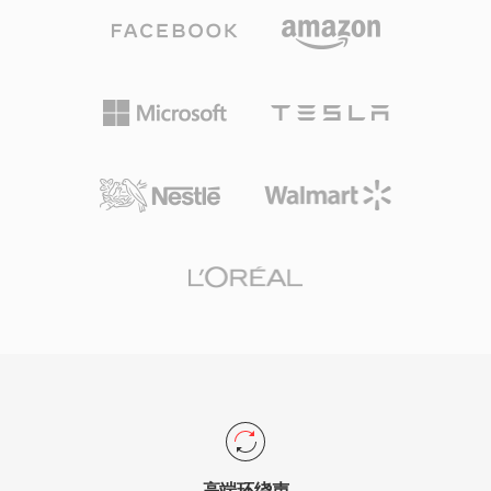
量量化进行编码，产生感知上丰富的声场。其扩展
版本DTS-HD Master Audio增加了无损扩展层，
支持高达24位/192 kHz的比特精确回放。主要优
势包括在AV接收器、游戏主机和车载信息娱乐系
统中的广泛硬件支持，以及强大的错误隐藏能力，
可掩盖光盘或流媒体中的轻微故障。对于需要将环
绕声内容面向物理媒体或高端流媒体发布的用户，
DTS提供了从录音棚混音到客厅播放的成熟解决方
案。
高端环绕声