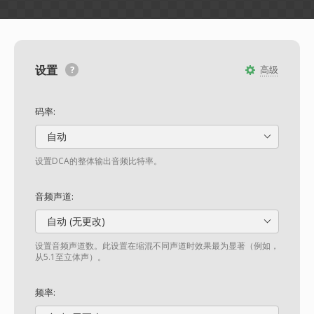
设置
高级
码率:
自动
设置DCA的整体输出音频比特率。
音频声道:
自动 (无更改)
设置音频声道数。此设置在缩混不同声道时效果最为显著（例如，
从5.1至立体声）。
频率: