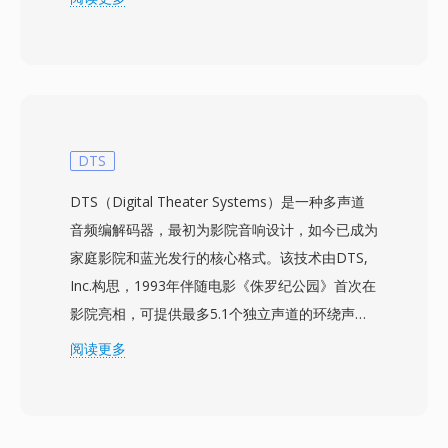
况，而M2TS文件通常指同一传输流格式在蓝光光
盘场景中的应用。来自Sony、Panasonic、
Canon及其他制造商的消费级和半专业级摄像机将
MTS文件写入存储卡或内部存储器上的结构化目
录层次中，并附带用于组织片段以进行机内回放的
索引和播放列表文件。传输流封装包含对维持音视
DTS
频同步至关重要的时序信息，并支持随机访问点以
DTS（Digital Theater Systems）是一种多声道
实现高效定位。MTS录制保留了相机传感器捕获
音频编解码器，最初为影院音响设计，如今已成为
的完整质量，使其适合作为编辑工作流的源素材。
家庭影院和蓝光发行的核心格式。该技术由DTS,
H.264压缩的使用在视频质量和文件大小之间提供
Inc.构思，1993年伴随电影《侏罗纪公园》首次在
了有效平衡，可在常见的SD和SDHC存储卡上实
影院亮相，可提供最多5.1个独立声道的环绕声，
现更长的录制时间。MTS文件被所有主流视频编
比特率通常在768 kbps至1.5 Mbps之间。与依赖
阅读更多
辑软件识别，可直接导入编辑时间线，但某些工作
激进心理声学模型的竞争编解码器不同，DTS为每
流会受益于转码为编辑优化格式以获得更流畅的实
个声道分配更高的数据预算，保留更精细的空间细
时性能。
节和低电平动态。该格式使用子带ADPCM结合矢