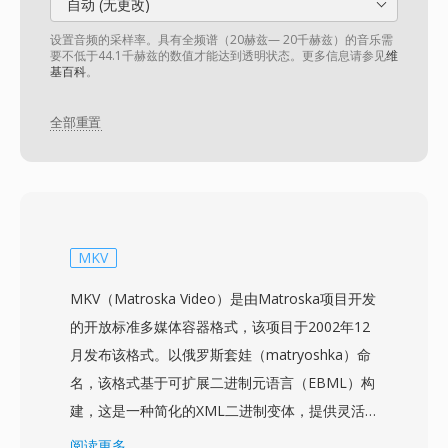
自动 (无更改)
设置音频的采样率。具有全频谱（20赫兹— 20千赫兹）的音乐需
要不低于44.1千赫兹的数值才能达到透明状态。更多信息请参见
维
基百科
。
全部重置
MKV
MKV（Matroska Video）是由Matroska项目开发
的开放标准多媒体容器格式，该项目于2002年12
月发布该格式。以俄罗斯套娃（matryoshka）命
名，该格式基于可扩展二进制元语言（EBML）构
建，这是一种简化的XML二进制变体，提供灵活
且向前兼容的结构。MKV可以在单个文件中容纳
阅读更多