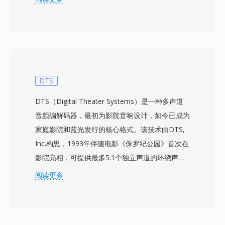
几乎无限数量的视频、音频和字幕轨道，支持从
H.264和HEVC到VP9和AV1的视频编解码器，以及
AAC、FLAC、Opus和DTS等音频编解码器。其突
出特性是全面的字幕支持，可处理从简单的SRT文
本到复杂的ASS样式字幕，以及来自蓝光光盘的位
图PGS字幕。MKV还支持章节标记、附件（如样
DTS
式字幕所需的字体）和标签元数据，使其成为功能
DTS（Digital Theater Systems）是一种多声道
最丰富的容器之一。开放规范确保任何开发者都可
音频编解码器，最初为影院音响设计，如今已成为
以在无需授权费的情况下实现MKV的读写，这推
家庭影院和蓝光发行的核心格式。该技术由DTS,
动了它在媒体播放器、流媒体工具和编码软件中的
Inc.构思，1993年伴随电影《侏罗纪公园》首次在
广泛采用。能够将几乎任何编解码器组合封装在单
影院亮相，可提供最多5.1个独立声道的环绕声，
个组织良好的文件中，使MKV成为高质量视频分
比特率通常在768 kbps至1.5 Mbps之间。与依赖
阅读更多
发、归档和个人媒体库的首选容器。
激进心理声学模型的竞争编解码器不同，DTS为每
个声道分配更高的数据预算，保留更精细的空间细
节和低电平动态。该格式使用子带ADPCM结合矢