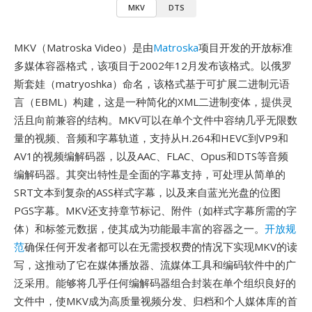
MKV
DTS
MKV（Matroska Video）是由
Matroska
项目开发的开放标准
多媒体容器格式，该项目于2002年12月发布该格式。以俄罗
斯套娃（matryoshka）命名，该格式基于可扩展二进制元语
言（EBML）构建，这是一种简化的XML二进制变体，提供灵
活且向前兼容的结构。MKV可以在单个文件中容纳几乎无限数
量的视频、音频和字幕轨道，支持从H.264和HEVC到VP9和
AV1的视频编解码器，以及AAC、FLAC、Opus和DTS等音频
编解码器。其突出特性是全面的字幕支持，可处理从简单的
SRT文本到复杂的ASS样式字幕，以及来自蓝光光盘的位图
PGS字幕。MKV还支持章节标记、附件（如样式字幕所需的字
体）和标签元数据，使其成为功能最丰富的容器之一。
开放规
范
确保任何开发者都可以在无需授权费的情况下实现MKV的读
写，这推动了它在媒体播放器、流媒体工具和编码软件中的广
泛采用。能够将几乎任何编解码器组合封装在单个组织良好的
文件中，使MKV成为高质量视频分发、归档和个人媒体库的首