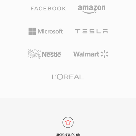
量量化进行编码，产生感知上丰富的声场。其扩展
版本DTS-HD Master Audio增加了无损扩展层，
支持高达24位/192 kHz的比特精确回放。主要优
势包括在AV接收器、游戏主机和车载信息娱乐系
统中的广泛硬件支持，以及强大的错误隐藏能力，
可掩盖光盘或流媒体中的轻微故障。对于需要将环
绕声内容面向物理媒体或高端流媒体发布的用户，
DTS提供了从录音棚混音到客厅播放的成熟解决方
案。
影院级音质