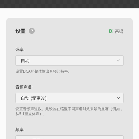
设置
高级
码率:
自动
设置DCA的整体输出音频比特率。
音频声道:
自动 (无更改)
设置音频声道数。此设置在缩混不同声道时效果最为显著（例如，
从5.1至立体声）。
频率: