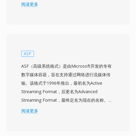
且向前兼容的结构。MKV可以在单个文件中容纳
阅读更多
几乎无限数量的视频、音频和字幕轨道，支持从
H.264和HEVC到VP9和AV1的视频编解码器，以及
AAC、FLAC、Opus和DTS等音频编解码器。其突
出特性是全面的字幕支持，可处理从简单的SRT文
本到复杂的ASS样式字幕，以及来自蓝光光盘的位
图PGS字幕。MKV还支持章节标记、附件（如样
ASF
式字幕所需的字体）和标签元数据，使其成为功能
ASF（高级系统格式）是由Microsoft开发的专有
最丰富的容器之一。开放规范确保任何开发者都可
数字媒体容器，旨在支持通过网络进行流媒体传
以在无需授权费的情况下实现MKV的读写，这推
输。该格式于1996年推出，最初名为Active
动了它在媒体播放器、流媒体工具和编码软件中的
Streaming Format，后更名为Advanced
广泛采用。能够将几乎任何编解码器组合封装在单
Streaming Format，最终定名为现在的名称。
个组织良好的文件中，使MKV成为高质量视频分
ASF作为Windows Media Audio（WMA）和
阅读更多
发、归档和个人媒体库的首选容器。
Windows Media Video（WMV）内容的底层容
器，同时也可容纳任何编解码器的数据。该格式在
设计时充分考虑了网络传输需求，集成了前向纠