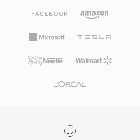
错、可伸缩比特率支持以及在不下载完整文件的情
况下进行定位的能力。ASF文件包含一个含有元数
据的头部对象、存放实际媒体内容的数据对象，以
及用于高效随机访问的可选索引对象。内置的数字
版权管理支持使ASF在早期在线媒体商业内容发行
中广受欢迎。该容器处理多个同步流，包括视频、
音频、脚本命令和元数据标记。虽然ASF在许多使
用场景中已被更现代的容器所取代，但它在旧版
Windows媒体生态系统和依赖Windows Media
Services基础设施的企业环境中仍然具有相关性。