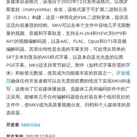
多媒体容器格式，该项目于2002年12月发布该格式。以俄罗
斯套娃（matryoshka）命名，该格式基于可扩展二进制元语
言（EBML）构建，这是一种简化的XML二进制变体，提供灵
活且向前兼容的结构。MKV可以在单个文件中容纳几乎无限数
量的视频、音频和字幕轨道，支持从H.264和HEVC到VP9和
AV1的视频编解码器，以及AAC、FLAC、Opus和DTS等音频
编解码器。其突出特性是全面的字幕支持，可处理从简单的
SRT文本到复杂的ASS样式字幕，以及来自蓝光光盘的位图
PGS字幕。MKV还支持章节标记、附件（如样式字幕所需的字
体）和标签元数据，使其成为功能最丰富的容器之一。
开放规
范
确保任何开发者都可以在无需授权费的情况下实现MKV的读
写，这推动了它在媒体播放器、流媒体工具和编码软件中的广
泛采用。能够将几乎任何编解码器组合封装在单个组织良好的
文件中，使MKV成为高质量视频分发、归档和个人媒体库的首
选容器。
开发者
:
Matroska
首次发布
: 2002年12月6日