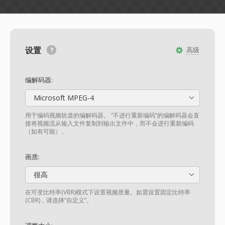
设置
高级
编解码器:
Microsoft MPEG-4
用于编码视频轨道的编解码器。 “不进行重新编码”的编解码器会直
接将视频流从输入文件复制到输出文件中，而不会进行重新编码
（如有可能）。
画质:
很高
在可变比特率(VBR)模式下设置视频质量。如需设置固定比特率
(CBR)，请选择“自定义”。